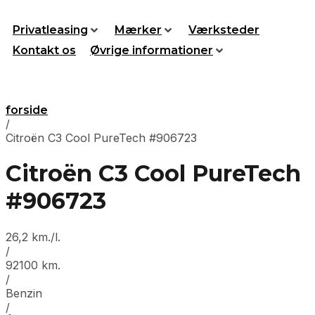
Videre
til
Privatleasing
Mærker
Værksteder
indhold
Kontakt os
Øvrige informationer
forside
/
Citroën C3 Cool PureTech #906723
Citroën C3 Cool PureTech
#906723
26,2 km./l.
/
92100 km.
/
Benzin
/