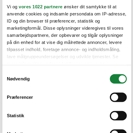
Fiat
Vi og
vores 1022 partnere
ønsker dit samtykke til at
Ford
anvende cookies og indsamle persondata om IP-adresse,
Hyundai
Kia
ID og din browser til præferencer, statistik og
Mercedes
marketingformål. Disse oplysninger videregives til vores
MG
samarbejdspartnere, der opbevarer og tilgår oplysninger
Mini
Nissan
på din enhed for at vise dig målrettede annoncer, levere
Opel
tilpasset indhold, foretage annonce- og indholdsmåling,
Peugeot
lave målgruppeundersøgelser og udvikle tjenester. Se
Renault
Seat
mere information under
indstillinger
og i vores
Skoda
persondatapolitik. Du kan altid trække dit samtykke
Samtykkevalg
Suzuki
tilbage eller ændre indstillinger fra vores
Nødvendig
Tesla
Toyota
"Cookiedeklaration", eller ved at trykke på "Privacy
VW
trigger" ikonet.
Værksteder
Præferencer
Kontakt os
Øvrige informationer
Hvis du tillader det, vil vi også gerne:
Indsamle præcise oplysninger om din placering,
Statistik
der kan være nøjagtig inden for få meter
Identificere din enhed baseret på en scanning af