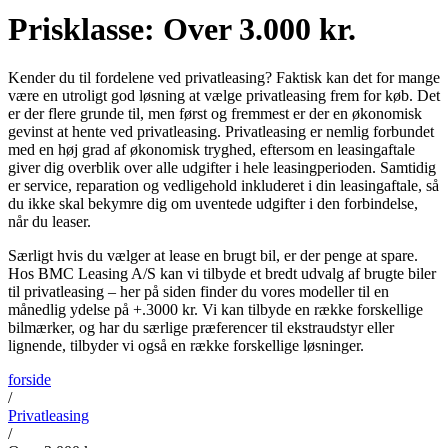
Prisklasse: Over 3.000 kr.
Kender du til fordelene ved privatleasing? Faktisk kan det for mange
være en utroligt god løsning at vælge privatleasing frem for køb. Det
er der flere grunde til, men først og fremmest er der en økonomisk
gevinst at hente ved privatleasing. Privatleasing er nemlig forbundet
med en høj grad af økonomisk tryghed, eftersom en leasingaftale
giver dig overblik over alle udgifter i hele leasingperioden. Samtidig
er service, reparation og vedligehold inkluderet i din leasingaftale, så
du ikke skal bekymre dig om uventede udgifter i den forbindelse,
når du leaser.
Særligt hvis du vælger at lease en brugt bil, er der penge at spare.
Hos BMC Leasing A/S kan vi tilbyde et bredt udvalg af brugte biler
til privatleasing – her på siden finder du vores modeller til en
månedlig ydelse på +.3000 kr. Vi kan tilbyde en række forskellige
bilmærker, og har du særlige præferencer til ekstraudstyr eller
lignende, tilbyder vi også en række forskellige løsninger.
forside
/
Privatleasing
/