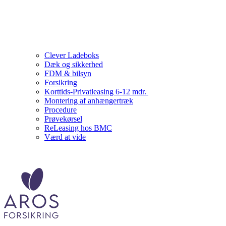
Clever Ladeboks
Dæk og sikkerhed
FDM & bilsyn
Forsikring
Korttids-Privatleasing 6-12 mdr.
Montering af anhængertræk
Procedure
Prøvekørsel
ReLeasing hos BMC
Værd at vide