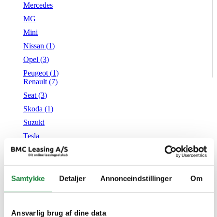
Mercedes
MG
Mini
Nissan (
1
)
Opel (
3
)
Peugeot (
1
)
Renault (
7
)
Seat (
3
)
Skoda (
1
)
Suzuki
Tesla
Toyota (
1
)
VW (
21
)
Audi
Samtykke
Detaljer
Annonceindstillinger
Om
Mazda
BMW
Citroën
Cupra
Ansvarlig brug af dine data
Dacia