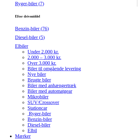
Ryger-biler (
7
)
Efter drivmiddel
Benzin-biler (
76
)
Diesel-biler (
5
)
Elbiler
Under 2.000 kr.
2.000 – 3.000 kr.
Over 3.000 kr.
Biler til omgående levering
Nye biler
Brugte biler
Biler med anhængertræk
Biler med automatgear
Mikrobiler
SUV/Crossover
Stationcar
Ryger-biler
Benzin-biler
Diesel-biler
Elbil
Mærker