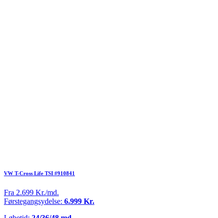
VW T-Cross Life TSI #910841
Fra 2.699 Kr./md.
Førstegangsydelse:
6.999 Kr.
Løbetid:
24/36/48 md.