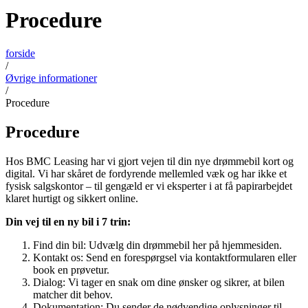
Procedure
forside
/
Øvrige informationer
/
Procedure
Procedure
Hos BMC Leasing har vi gjort vejen til din nye drømmebil kort og
digital. Vi har skåret de fordyrende mellemled væk og har ikke et
fysisk salgskontor – til gengæld er vi eksperter i at få papirarbejdet
klaret hurtigt og sikkert online.
Din vej til en ny bil i 7 trin:
Find din bil: Udvælg din drømmebil her på hjemmesiden.
Kontakt os: Send en forespørgsel via kontaktformularen eller
book en prøvetur.
Dialog: Vi tager en snak om dine ønsker og sikrer, at bilen
matcher dit behov.
Dokumentation: Du sender de nødvendige oplysninger til