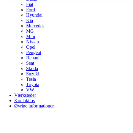
Fiat
Ford
Hyundai
Kia
Mercedes
MG
Mini
Nissan
Opel
Peugeot
Renault
Seat
Skoda
Suzuki
Tesla
Toyota
VW
Værksteder
Kontakt os
Øvrige informationer