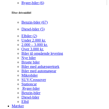
Ryger-biler (
6
)
Efter drivmiddel
Benzin-biler (
67
)
Diesel-biler (
5
)
Elbiler (
2
)
Under 2.000 kr.
2.000 – 3.000 kr.
Over 3.000 kr.
Biler til omgående levering
Nye biler
Brugte biler
Biler med anhængertræk
Biler med automatgear
Mikrobiler
SUV/Crossover
Stationcar
Ryger-biler
Benzin-biler
Diesel-biler
Elbil
Mærker