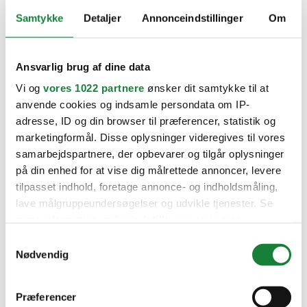
Samtykke
Detaljer
Annonceindstillinger
Om
Ansvarlig brug af dine data
Vi og
vores 1022 partnere
ønsker dit samtykke til at
anvende cookies og indsamle persondata om IP-
adresse, ID og din browser til præferencer, statistik og
Audi (
1
)
marketingformål. Disse oplysninger videregives til vores
BMW
samarbejdspartnere, der opbevarer og tilgår oplysninger
Citroën (
11
)
på din enhed for at vise dig målrettede annoncer, levere
tilpasset indhold, foretage annonce- og indholdsmåling,
Cupra
lave målgruppeundersøgelser og udvikle tjenester. Se
Dacia (
7
)
mere information under
indstillinger
og i vores
Fiat (
2
)
persondatapolitik. Du kan altid trække dit samtykke
Samtykkevalg
Ford
tilbage eller ændre indstillinger fra vores
Nødvendig
Hyundai (
8
)
"Cookiedeklaration", eller ved at trykke på "Privacy
Kia (
2
)
trigger" ikonet.
Mazda (
4
)
Præferencer