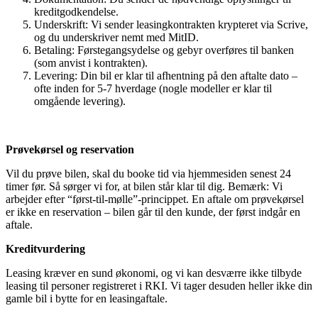
kreditgodkendelse.
Underskrift: Vi sender leasingkontrakten krypteret via Scrive,
og du underskriver nemt med MitID.
Betaling: Førstegangsydelse og gebyr overføres til banken
(som anvist i kontrakten).
Levering: Din bil er klar til afhentning på den aftalte dato –
ofte inden for 5-7 hverdage (nogle modeller er klar til
omgående levering).
Prøvekørsel og reservation
Vil du prøve bilen, skal du booke tid via hjemmesiden senest 24
timer før. Så sørger vi for, at bilen står klar til dig. Bemærk: Vi
arbejder efter “først-til-mølle”-princippet. En aftale om prøvekørsel
er ikke en reservation – bilen går til den kunde, der først indgår en
aftale.
Kreditvurdering
Leasing kræver en sund økonomi, og vi kan desværre ikke tilbyde
leasing til personer registreret i RKI. Vi tager desuden heller ikke din
gamle bil i bytte for en leasingaftale.