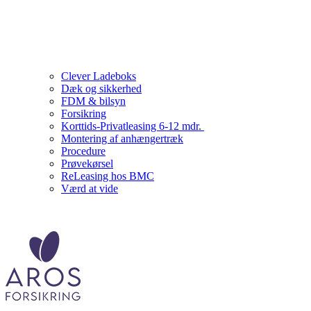
Clever Ladeboks
Dæk og sikkerhed
FDM & bilsyn
Forsikring
Korttids-Privatleasing 6-12 mdr.
Montering af anhængertræk
Procedure
Prøvekørsel
ReLeasing hos BMC
Værd at vide