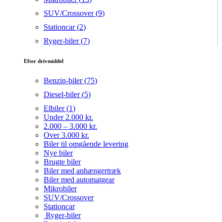
SUV/Crossover (
9
)
Stationcar (
2
)
Ryger-biler (
7
)
Efter drivmiddel
Benzin-biler (
75
)
Diesel-biler (
5
)
Elbiler (
1
)
Under 2.000 kr.
2.000 – 3.000 kr.
Over 3.000 kr.
Biler til omgående levering
Nye biler
Brugte biler
Biler med anhængertræk
Biler med automatgear
Mikrobiler
SUV/Crossover
Stationcar
Ryger-biler