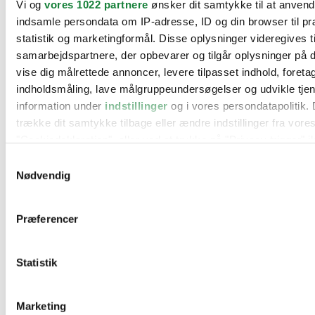
Vi og
vores 1022 partnere
ønsker dit samtykke til at anven
BMW
indsamle persondata om IP-adresse, ID og din browser til pr
Citroën
Cupra
statistik og marketingformål. Disse oplysninger videregives t
Dacia
samarbejdspartnere, der opbevarer og tilgår oplysninger på d
Fiat
vise dig målrettede annoncer, levere tilpasset indhold, foret
Ford
Hyundai
indholdsmåling, lave målgruppeundersøgelser og udvikle tje
Kia
information under
indstillinger
og i vores persondatapolitik. 
Mercedes
trække dit samtykke tilbage eller ændre indstillinger fra vore
MG
Mini
"Cookiedeklaration", eller ved at trykke på "Privacy trigger" i
Nissan
Samtykkevalg
Opel
Hvis du tillader det, vil vi også gerne:
Peugeot
Nødvendig
Renault
Indsamle præcise oplysninger om din placering, der 
Seat
inden for få meter
Skoda
Præferencer
Suzuki
Identificere din enhed baseret på en scanning af dens
Tesla
karakteristika (fingerprinting)
Toyota
Statistik
Dine valg anvendes på hele websitet.
VW
Værksteder
Kontakt os
Vi bruger cookies til at tilpasse vores indhold og annoncer, til
Øvrige informationer
Marketing
funktioner til sociale medier og til at analysere vores trafik. 