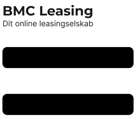
Videre
til
indhold