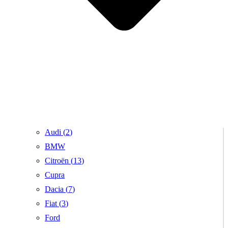
Audi (
2
)
BMW
Citroën (
13
)
Cupra
Dacia (
7
)
Fiat (
3
)
Ford