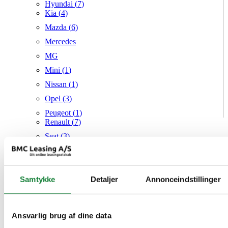
Hyundai (
7
)
Kia (
4
)
Mazda (
6
)
Mercedes
MG
Mini (
1
)
Nissan (
1
)
Opel (
3
)
Peugeot (
1
)
Renault (
7
)
Seat (
3
)
Skoda (
1
)
Suzuki
Samtykke
Tesla
Detaljer
Annonceindstillinger
Toyota (
1
)
VW (
20
)
Ansvarlig brug af dine data
Audi
Mazda