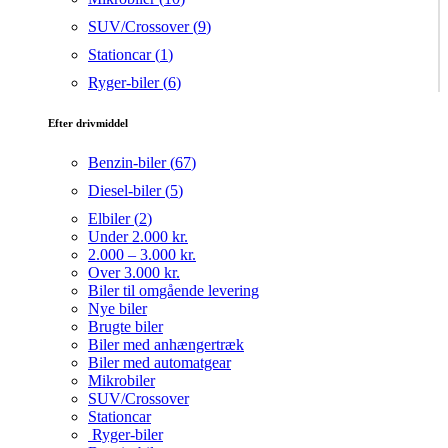
SUV/Crossover (
9
)
Stationcar (
1
)
Ryger-biler (
6
)
Efter drivmiddel
Benzin-biler (
67
)
Diesel-biler (
5
)
Elbiler (
2
)
Under 2.000 kr.
2.000 – 3.000 kr.
Over 3.000 kr.
Biler til omgående levering
Nye biler
Brugte biler
Biler med anhængertræk
Biler med automatgear
Mikrobiler
SUV/Crossover
Stationcar
Ryger-biler