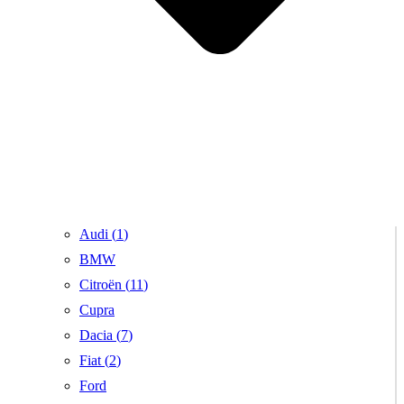
Audi (
1
)
BMW
Citroën (
11
)
Cupra
Dacia (
7
)
Fiat (
2
)
Ford