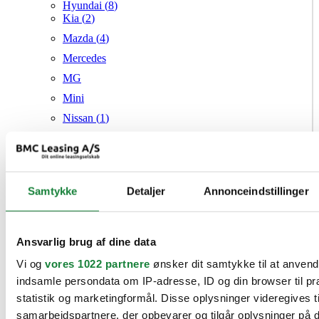
Hyundai (
8
)
Kia (
2
)
Mazda (
4
)
Mercedes
MG
Mini
Nissan (
1
)
Opel (
2
)
Peugeot (
2
)
Renault (
9
)
Samtykke
Seat (
3
)
Detaljer
Annonceindstillinger
Skoda (
1
)
Suzuki
Ansvarlig brug af dine data
Tesla
Vi og
vores 1022 partnere
ønsker dit samtykke til at anven
Toyota (
1
)
indsamle persondata om IP-adresse, ID og din browser til pr
VW (
19
)
statistik og marketingformål. Disse oplysninger videregives t
Audi
samarbejdspartnere, der opbevarer og tilgår oplysninger på d
Mazda