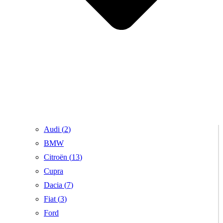
Audi (
2
)
BMW
Citroën (
13
)
Cupra
Dacia (
7
)
Fiat (
3
)
Ford