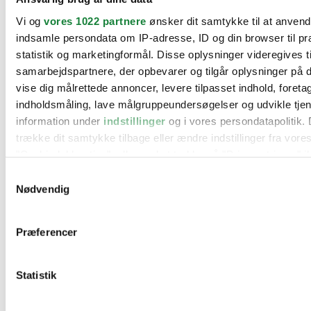
BMW
Vi og
vores 1022 partnere
ønsker dit samtykke til at anven
Citroën
Cupra
indsamle persondata om IP-adresse, ID og din browser til pr
Dacia
statistik og marketingformål. Disse oplysninger videregives t
Fiat
samarbejdspartnere, der opbevarer og tilgår oplysninger på d
Ford
Hyundai
vise dig målrettede annoncer, levere tilpasset indhold, foret
Kia
indholdsmåling, lave målgruppeundersøgelser og udvikle tje
Mercedes
information under
indstillinger
og i vores persondatapolitik. 
MG
Mini
trække dit samtykke tilbage eller ændre indstillinger fra vore
Nissan
"Cookiedeklaration", eller ved at trykke på "Privacy trigger" i
Opel
Peugeot
Samtykkevalg
Renault
Hvis du tillader det, vil vi også gerne:
Nødvendig
Seat
Indsamle præcise oplysninger om din placering, der 
Skoda
Suzuki
inden for få meter
Præferencer
Tesla
Identificere din enhed baseret på en scanning af dens
Toyota
karakteristika (fingerprinting)
VW
Værksteder
Statistik
Dine valg anvendes på hele websitet.
Kontakt os
Øvrige informationer
Vi bruger cookies til at tilpasse vores indhold og annoncer, til