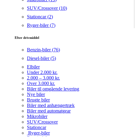
SUV/Crossover (
10
)
Stationcar (
2
)
Ryger-biler (
7
)
Efter drivmiddel
Benzin-biler (
76
)
Diesel-biler (
5
)
Elbiler
Under 2.000 kr.
2.000 – 3.000 kr.
Over 3.000 kr.
Biler til omgående levering
Nye biler
Brugte biler
Biler med anhængertræk
Biler med automatgear
Mikrobiler
SUV/Crossover
Stationcar
Ryger-biler