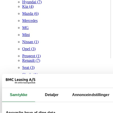
Hyundai (
7
)
Kia (
4
)
Mazda (
6
)
Mercedes
MG
Mini
Nissan (
1
)
Opel (
3
)
Peugeot (
1
)
Renault (
7
)
Seat (
3
)
Skoda (
1
)
Suzuki
Tesla
Samtykke
Detaljer
Annonceindstillinger
Toyota (
1
)
VW (
21
)
Audi
Mazda
Ansvarlig brug af dine data