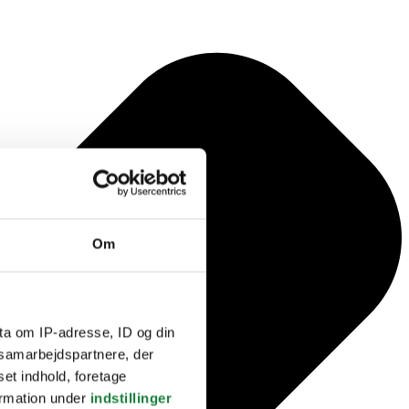
Om
ta om IP-adresse, ID og din
s samarbejdspartnere, der
set indhold, foretage
ormation under
indstillinger