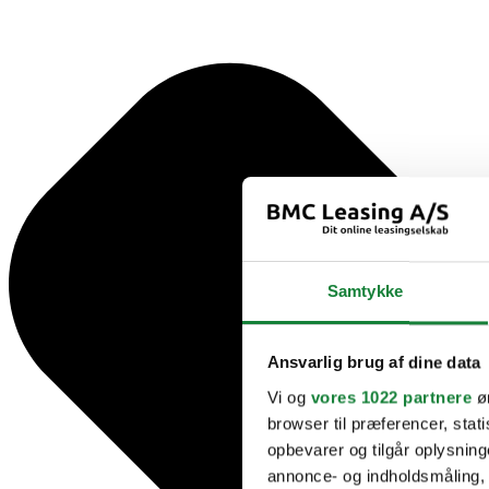
Samtykke
Ansvarlig brug af dine data
Vi og
vores 1022 partnere
øn
browser til præferencer, stat
opbevarer og tilgår oplysning
annonce- og indholdsmåling,