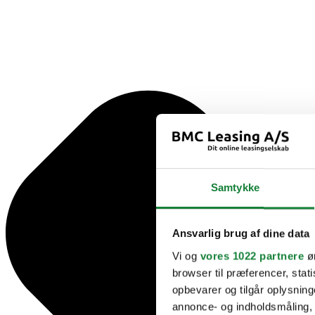
Samtykke
Ansvarlig brug af dine data
Vi og
vores 1022 partnere
øn
browser til præferencer, stat
opbevarer og tilgår oplysning
annonce- og indholdsmåling,