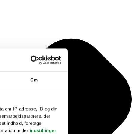
Om
ta om IP-adresse, ID og din
s samarbejdspartnere, der
set indhold, foretage
ormation under
indstillinger