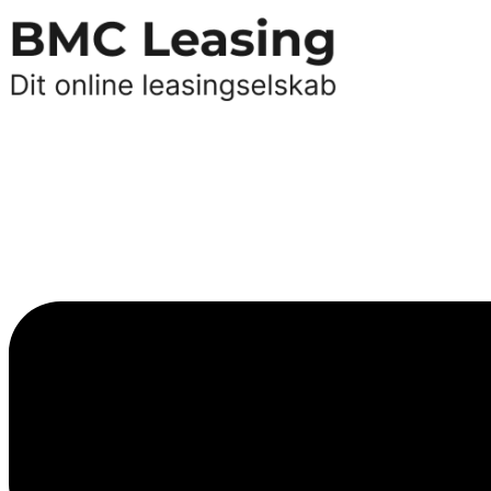
Videre
til
indhold