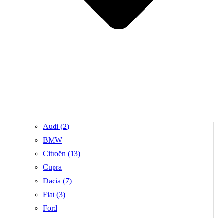
Audi (
2
)
BMW
Citroën (
13
)
Cupra
Dacia (
7
)
Fiat (
3
)
Ford