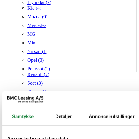
Hyundai (
7
)
Kia (
4
)
Mazda (
6
)
Mercedes
MG
Mini
Nissan (
1
)
Opel (
3
)
Peugeot (
1
)
Renault (
7
)
Seat (
3
)
Skoda (
1
)
Suzuki
Tesla
Samtykke
Detaljer
Annonceindstillinger
Toyota (
1
)
VW (
21
)
Audi
Mazda
Ansvarlig brug af dine data