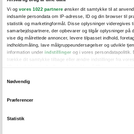
BMW
Vi og
vores 1022 partnere
ønsker dit samtykke til at anven
Citroën
Cupra
indsamle persondata om IP-adresse, ID og din browser til pr
Dacia
statistik og marketingformål. Disse oplysninger videregives t
Fiat
samarbejdspartnere, der opbevarer og tilgår oplysninger på d
Ford
Hyundai
vise dig målrettede annoncer, levere tilpasset indhold, foret
Kia
indholdsmåling, lave målgruppeundersøgelser og udvikle tje
Mercedes
information under
indstillinger
og i vores persondatapolitik. 
MG
Mini
trække dit samtykke tilbage eller ændre indstillinger fra vore
Nissan
"Cookiedeklaration", eller ved at trykke på "Privacy trigger" i
Opel
Peugeot
Samtykkevalg
Renault
Hvis du tillader det, vil vi også gerne:
Nødvendig
Seat
Indsamle præcise oplysninger om din placering, der 
Skoda
Suzuki
inden for få meter
Præferencer
Tesla
Identificere din enhed baseret på en scanning af dens
Toyota
karakteristika (fingerprinting)
VW
Værksteder
Statistik
Dine valg anvendes på hele websitet.
Kontakt os
Øvrige informationer
Vi bruger cookies til at tilpasse vores indhold og annoncer, til