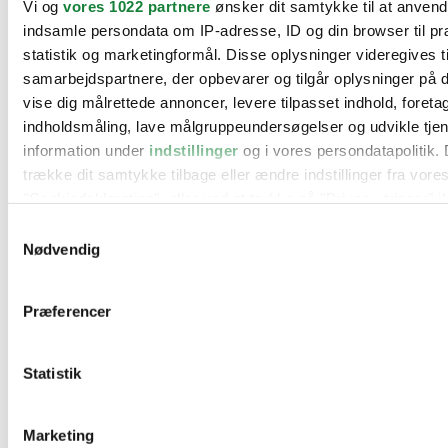
Vi og
vores 1022 partnere
ønsker dit samtykke til at anven
BMW
indsamle persondata om IP-adresse, ID og din browser til pr
Citroën
Cupra
statistik og marketingformål. Disse oplysninger videregives t
Dacia
samarbejdspartnere, der opbevarer og tilgår oplysninger på d
Fiat
vise dig målrettede annoncer, levere tilpasset indhold, foret
Ford
Hyundai
indholdsmåling, lave målgruppeundersøgelser og udvikle tje
Kia
information under
indstillinger
og i vores persondatapolitik. 
Mercedes
trække dit samtykke tilbage eller ændre indstillinger fra vore
MG
Mini
"Cookiedeklaration", eller ved at trykke på "Privacy trigger" i
Nissan
Samtykkevalg
Opel
Hvis du tillader det, vil vi også gerne:
Peugeot
Nødvendig
Renault
Indsamle præcise oplysninger om din placering, der 
Seat
inden for få meter
Skoda
Præferencer
Suzuki
Identificere din enhed baseret på en scanning af dens
Tesla
karakteristika (fingerprinting)
Toyota
Statistik
Dine valg anvendes på hele websitet.
VW
Værksteder
Kontakt os
Vi bruger cookies til at tilpasse vores indhold og annoncer, til
Øvrige informationer
Marketing
funktioner til sociale medier og til at analysere vores trafik. 