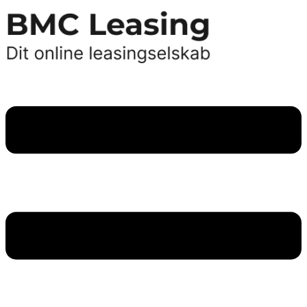
Videre
til
indhold