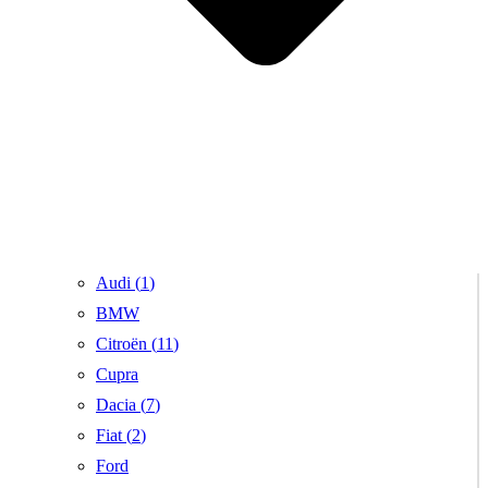
Audi (
1
)
BMW
Citroën (
11
)
Cupra
Dacia (
7
)
Fiat (
2
)
Ford