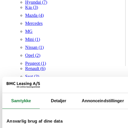
Hyundai (
7
)
Kia (
3
)
Mazda (
4
)
Mercedes
MG
Mini (
1
)
Nissan (
1
)
Opel (
2
)
Peugeot (
1
)
Renault (
6
)
Seat (
3
)
Skoda (
1
)
Suzuki
Samtykke
Tesla
Detaljer
Annonceindstillinger
Toyota (
1
)
VW (
20
)
Ansvarlig brug af dine data
Audi
Mazda