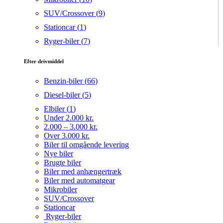
SUV/Crossover (
9
)
Stationcar (
1
)
Ryger-biler (
7
)
Efter drivmiddel
Benzin-biler (
66
)
Diesel-biler (
5
)
Elbiler (
1
)
Under 2.000 kr.
2.000 – 3.000 kr.
Over 3.000 kr.
Biler til omgående levering
Nye biler
Brugte biler
Biler med anhængertræk
Biler med automatgear
Mikrobiler
SUV/Crossover
Stationcar
Ryger-biler