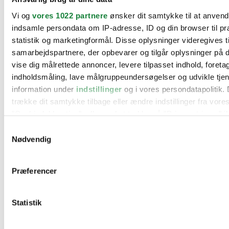
BMW
Vi og
vores 1022 partnere
ønsker dit samtykke til at anven
Citroën
Cupra
indsamle persondata om IP-adresse, ID og din browser til pr
Dacia
statistik og marketingformål. Disse oplysninger videregives t
Fiat
samarbejdspartnere, der opbevarer og tilgår oplysninger på d
Ford
Hyundai
vise dig målrettede annoncer, levere tilpasset indhold, foret
Kia
indholdsmåling, lave målgruppeundersøgelser og udvikle tje
Mercedes
information under
indstillinger
og i vores persondatapolitik. 
MG
Mini
trække dit samtykke tilbage eller ændre indstillinger fra vore
Nissan
"Cookiedeklaration", eller ved at trykke på "Privacy trigger" i
Opel
Peugeot
Samtykkevalg
Renault
Hvis du tillader det, vil vi også gerne:
Nødvendig
Seat
Indsamle præcise oplysninger om din placering, der 
Skoda
Suzuki
inden for få meter
Præferencer
Tesla
Identificere din enhed baseret på en scanning af dens
Toyota
karakteristika (fingerprinting)
VW
Værksteder
Statistik
Dine valg anvendes på hele websitet.
Kontakt os
Øvrige informationer
Vi bruger cookies til at tilpasse vores indhold og annoncer, til