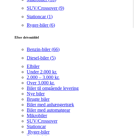
SUV/Crossover (
9
)
Stationcar (
1
)
Ryger-biler (
6
)
Efter drivmiddel
Benzin-biler (
66
)
Diesel-biler (
5
)
Elbiler
Under 2.000 kr.
2.000 – 3.000 kr.
Over 3.000 kr.
Biler til omgående levering
Nye biler
Brugte biler
Biler med anhængertræk
Biler med automatgear
Mikrobiler
SUV/Crossover
Stationcar
Ryger-biler