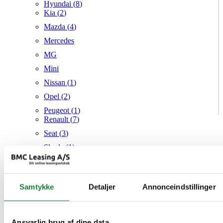
Hyundai (
8
)
Kia (
2
)
Mazda (
4
)
Mercedes
MG
Mini
Nissan (
1
)
Opel (
2
)
Peugeot (
1
)
Renault (
7
)
Seat (
3
)
Skoda (
1
)
Suzuki
Tesla
Samtykke
Detaljer
Annonceindstillinger
Toyota (
1
)
VW (
19
)
Audi
Mazda
Ansvarlig brug af dine data