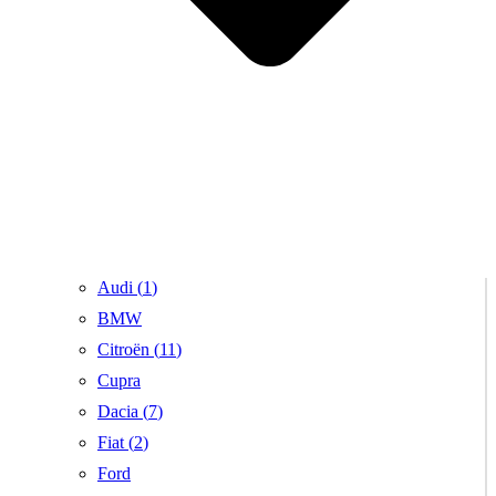
Audi (
1
)
BMW
Citroën (
11
)
Cupra
Dacia (
7
)
Fiat (
2
)
Ford