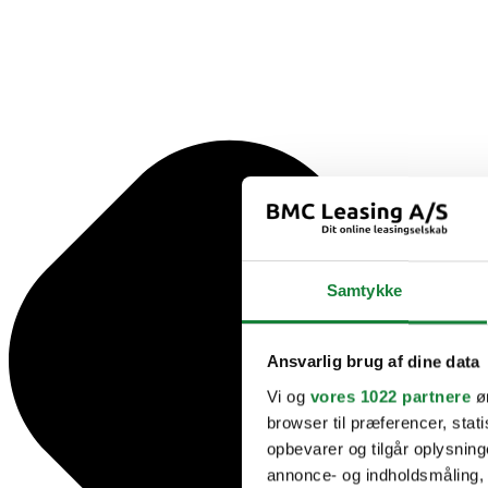
Samtykke
Ansvarlig brug af dine data
Vi og
vores 1022 partnere
øn
browser til præferencer, stat
opbevarer og tilgår oplysning
annonce- og indholdsmåling,