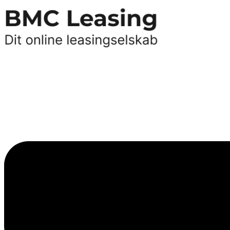
Videre
til
indhold