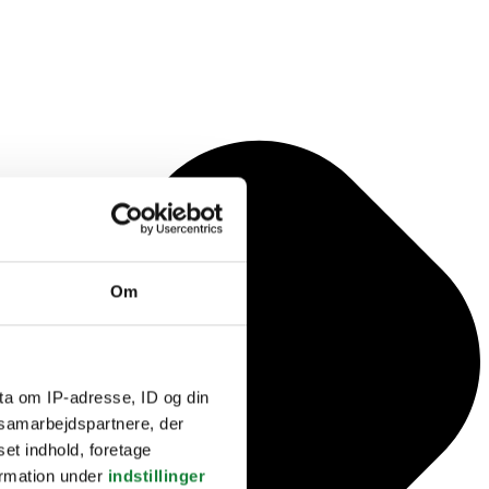
Om
ta om IP-adresse, ID og din
s samarbejdspartnere, der
set indhold, foretage
ormation under
indstillinger