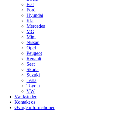
Fiat
Ford
Hyundai
Kia
Mercedes
MG
Mini
Nissan
Opel
Peugeot
Renault
Seat
Skoda
Suzuki
Tesla
Toyota
VW
Værksteder
Kontakt os
Øvrige informationer