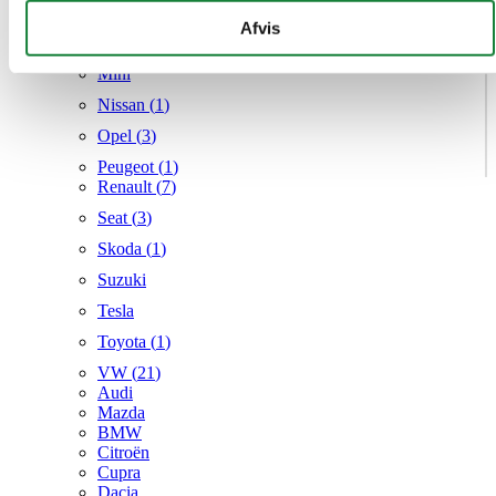
Mercedes
givet dem, eller som de har indsamlet fra din brug af deres
Afvis
MG
tjenester.
Mini
Nissan (
1
)
Opel (
3
)
Peugeot (
1
)
Renault (
7
)
Seat (
3
)
Skoda (
1
)
Suzuki
Tesla
Toyota (
1
)
VW (
21
)
Audi
Mazda
BMW
Citroën
Cupra
Dacia