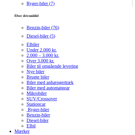
Ryger-biler (
7
)
Efter drivmiddel
Benzin-biler (
76
)
Diesel-biler (
5
)
Elbiler
Under 2.000 kr.
2.000 – 3.000 kr.
Over 3.000 kr.
Biler til omgående levering
Nye biler
Brugte biler
Biler med anhængertræk
Biler med automatgear
Mikrobiler
SUV/Crossover
Stationcar
Ryger-biler
Benzin-biler
Diesel-biler
Elbil
Mærker