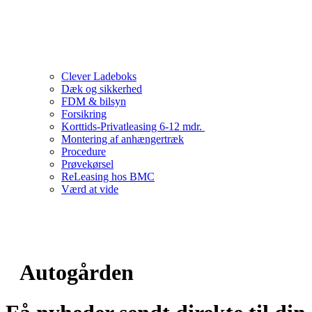
Clever Ladeboks
Dæk og sikkerhed
FDM & bilsyn
Forsikring
Korttids-Privatleasing 6-12 mdr.
Montering af anhængertræk
Procedure
Prøvekørsel
ReLeasing hos BMC
Værd at vide
Autogården