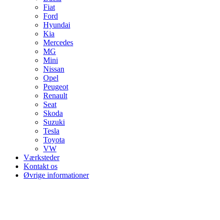
Fiat
Ford
Hyundai
Kia
Mercedes
MG
Mini
Nissan
Opel
Peugeot
Renault
Seat
Skoda
Suzuki
Tesla
Toyota
VW
Værksteder
Kontakt os
Øvrige informationer