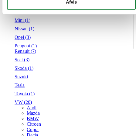
givet dem, eller som de har indsamlet fra din brug af deres
Afvis
Mercedes
tjenester.
MG
Mini (
1
)
Nissan (
1
)
Opel (
3
)
Peugeot (
1
)
Renault (
7
)
Seat (
3
)
Skoda (
1
)
Suzuki
Tesla
Toyota (
1
)
VW (
20
)
Audi
Mazda
BMW
Citroën
Cupra
Dacia