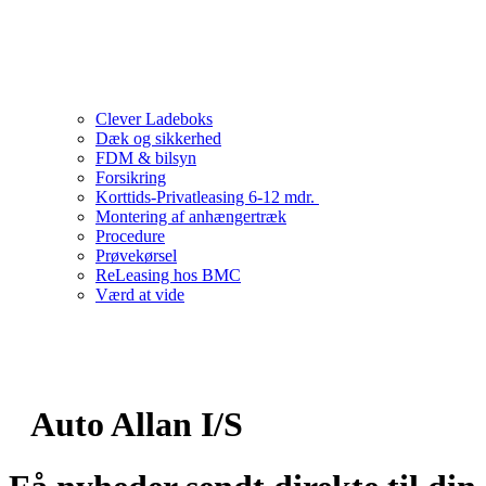
Clever Ladeboks
Dæk og sikkerhed
FDM & bilsyn
Forsikring
Korttids-Privatleasing 6-12 mdr.
Montering af anhængertræk
Procedure
Prøvekørsel
ReLeasing hos BMC
Værd at vide
Auto Allan I/S