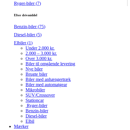
Ryger-biler (
7
)
Efter drivmiddel
Benzin-biler (
75
)
Diesel-biler (
5
)
Elbiler (
1
)
Under 2.000 kr.
2.000 – 3.000 kr.
Over 3.000 kr.
Biler til omgående levering
Nye biler
Brugte biler
Biler med anhængertræk
Biler med automatgear
Mikrobiler
SUV/Crossover
Stationcar
Ryger-biler
Benzin-biler
Diesel-biler
Elbil
Mærker