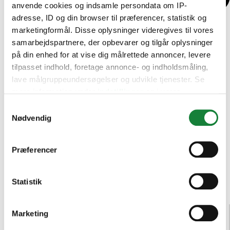
anvende cookies og indsamle persondata om IP-
adresse, ID og din browser til præferencer, statistik og
marketingformål. Disse oplysninger videregives til vores
samarbejdspartnere, der opbevarer og tilgår oplysninger
på din enhed for at vise dig målrettede annoncer, levere
tilpasset indhold, foretage annonce- og indholdsmåling,
lave målgruppeundersøgelser og udvikle tjenester. Se
mere information under
indstillinger
og i vores
persondatapolitik. Du kan altid trække dit samtykke
Samtykkevalg
tilbage eller ændre indstillinger fra vores
Nødvendig
"Cookiedeklaration", eller ved at trykke på "Privacy
trigger" ikonet.
Præferencer
Hvis du tillader det, vil vi også gerne:
Indsamle præcise oplysninger om din placering,
Statistik
der kan være nøjagtig inden for få meter
Identificere din enhed baseret på en scanning af
Audi (
2
)
Marketing
dens unikke karakteristika (fingerprinting)
BMW