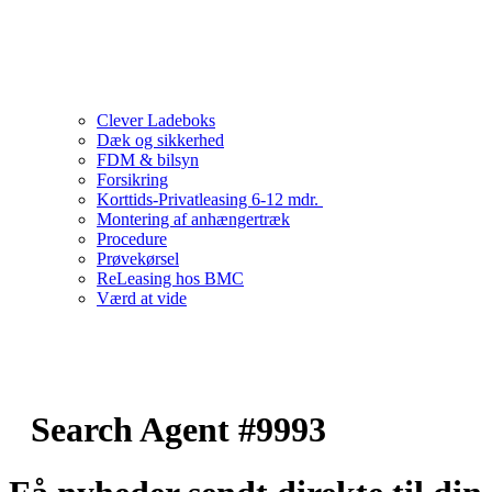
Clever Ladeboks
Dæk og sikkerhed
FDM & bilsyn
Forsikring
Korttids-Privatleasing 6-12 mdr.
Montering af anhængertræk
Procedure
Prøvekørsel
ReLeasing hos BMC
Værd at vide
Search Agent #9993