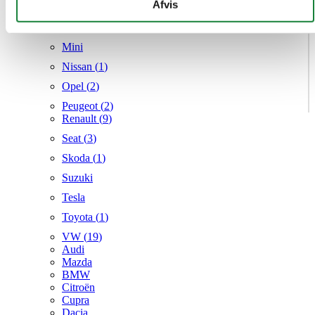
givet dem, eller som de har indsamlet fra din brug af deres
Afvis
Mercedes
tjenester.
MG
Mini
Nissan (
1
)
Opel (
2
)
Peugeot (
2
)
Renault (
9
)
Seat (
3
)
Skoda (
1
)
Suzuki
Tesla
Toyota (
1
)
VW (
19
)
Audi
Mazda
BMW
Citroën
Cupra
Dacia