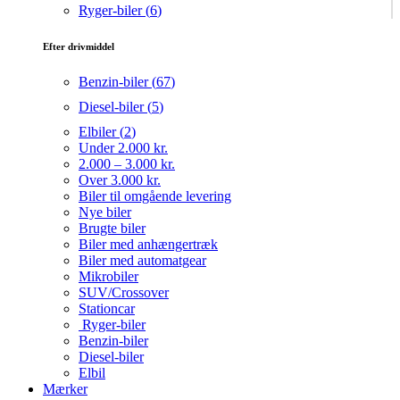
Ryger-biler (
6
)
Efter drivmiddel
Benzin-biler (
67
)
Diesel-biler (
5
)
Elbiler (
2
)
Under 2.000 kr.
2.000 – 3.000 kr.
Over 3.000 kr.
Biler til omgående levering
Nye biler
Brugte biler
Biler med anhængertræk
Biler med automatgear
Mikrobiler
SUV/Crossover
Stationcar
Ryger-biler
Benzin-biler
Diesel-biler
Elbil
Mærker