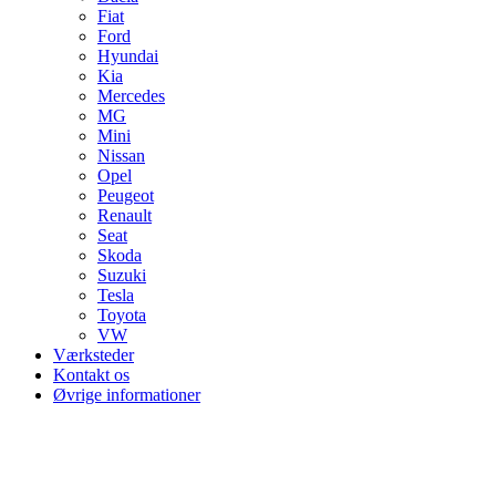
Fiat
Ford
Hyundai
Kia
Mercedes
MG
Mini
Nissan
Opel
Peugeot
Renault
Seat
Skoda
Suzuki
Tesla
Toyota
VW
Værksteder
Kontakt os
Øvrige informationer