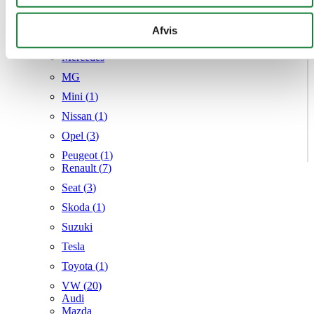
Hyundai (
7
)
kan kombinere disse data med andre oplysninger, du har
Kia (
4
)
givet dem, eller som de har indsamlet fra din brug af deres
Afvis
Mazda (
6
)
tjenester.
Mercedes
MG
Mini (
1
)
Nissan (
1
)
Opel (
3
)
Peugeot (
1
)
Renault (
7
)
Seat (
3
)
Skoda (
1
)
Suzuki
Tesla
Toyota (
1
)
VW (
20
)
Audi
Mazda