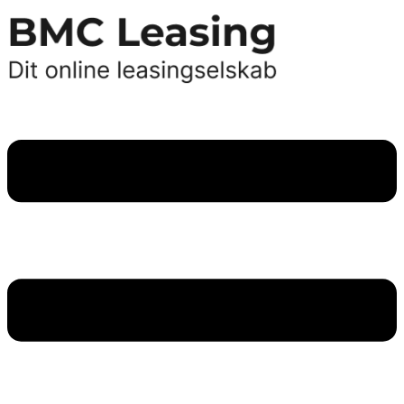
Videre
til
indhold