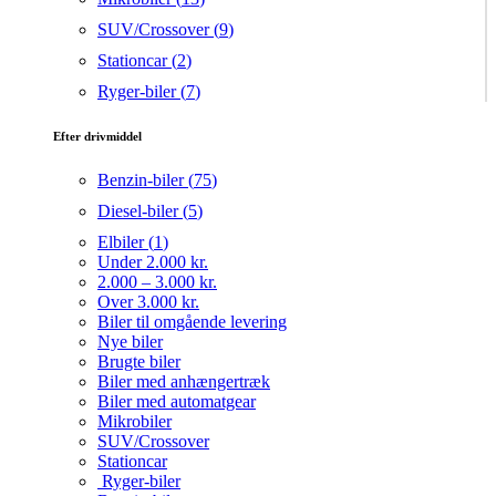
SUV/Crossover (
9
)
Stationcar (
2
)
Ryger-biler (
7
)
Efter drivmiddel
Benzin-biler (
75
)
Diesel-biler (
5
)
Elbiler (
1
)
Under 2.000 kr.
2.000 – 3.000 kr.
Over 3.000 kr.
Biler til omgående levering
Nye biler
Brugte biler
Biler med anhængertræk
Biler med automatgear
Mikrobiler
SUV/Crossover
Stationcar
Ryger-biler