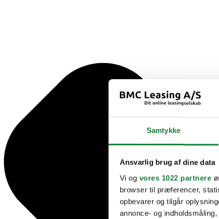
Samtykke
Ansvarlig brug af dine data
Vi og
vores 1022 partnere
øn
browser til præferencer, stat
opbevarer og tilgår oplysning
annonce- og indholdsmåling,