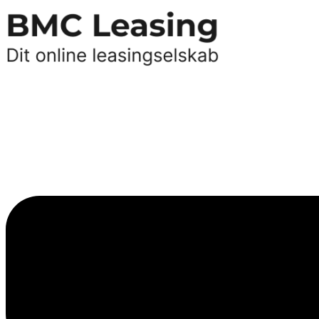
Videre
til
indhold