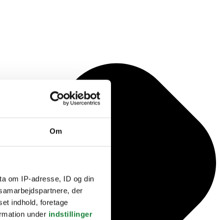
Om
ta om IP-adresse, ID og din
s samarbejdspartnere, der
set indhold, foretage
ormation under
indstillinger