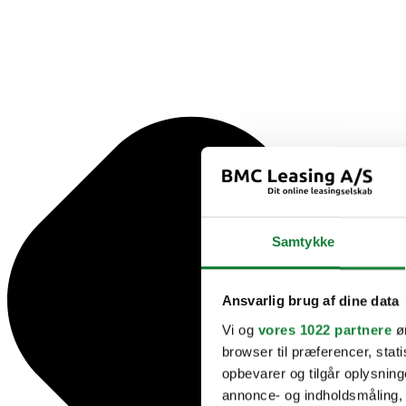
Samtykke
Ansvarlig brug af dine data
Vi og
vores 1022 partnere
øn
browser til præferencer, stat
opbevarer og tilgår oplysning
annonce- og indholdsmåling,