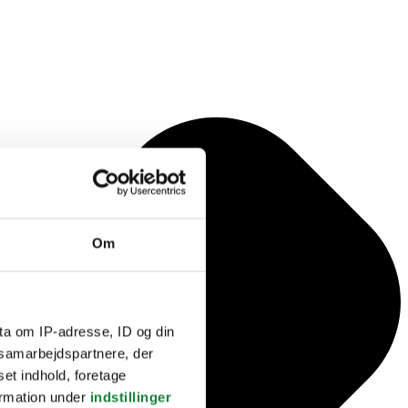
Om
ta om IP-adresse, ID og din
s samarbejdspartnere, der
set indhold, foretage
ormation under
indstillinger