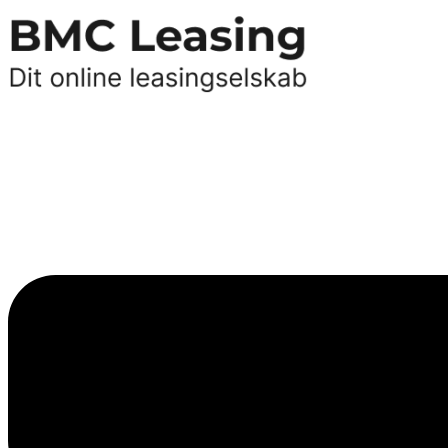
Videre
til
indhold