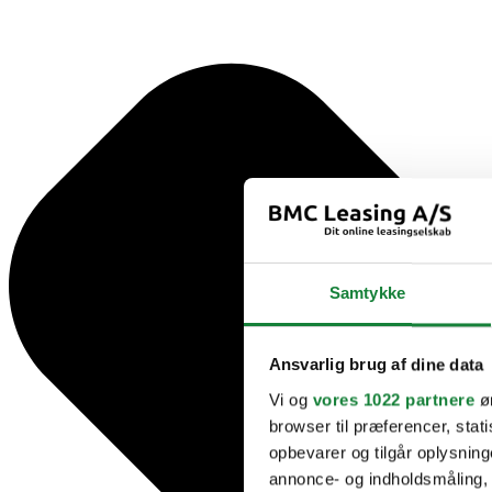
Samtykke
Ansvarlig brug af dine data
Vi og
vores 1022 partnere
øn
browser til præferencer, stat
opbevarer og tilgår oplysning
annonce- og indholdsmåling,