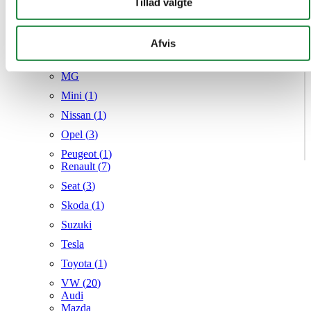
Tillad valgte
Hyundai (
7
)
annonceringspartnere og analysepartnere. Vores partnere
Kia (
4
)
kan kombinere disse data med andre oplysninger, du har
Mazda (
6
)
givet dem, eller som de har indsamlet fra din brug af deres
Afvis
Mercedes
tjenester.
MG
Mini (
1
)
Nissan (
1
)
Opel (
3
)
Peugeot (
1
)
Renault (
7
)
Seat (
3
)
Skoda (
1
)
Suzuki
Tesla
Toyota (
1
)
VW (
20
)
Audi
Mazda