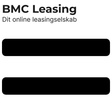
Videre
til
indhold