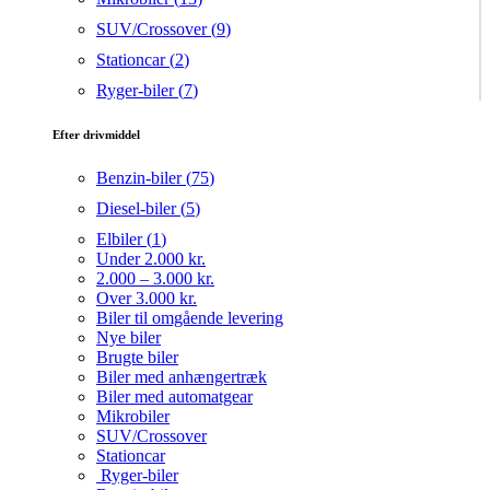
SUV/Crossover (
9
)
Stationcar (
2
)
Ryger-biler (
7
)
Efter drivmiddel
Benzin-biler (
75
)
Diesel-biler (
5
)
Elbiler (
1
)
Under 2.000 kr.
2.000 – 3.000 kr.
Over 3.000 kr.
Biler til omgående levering
Nye biler
Brugte biler
Biler med anhængertræk
Biler med automatgear
Mikrobiler
SUV/Crossover
Stationcar
Ryger-biler