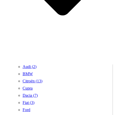
Audi (
2
)
BMW
Citroën (
13
)
Cupra
Dacia (
7
)
Fiat (
3
)
Ford