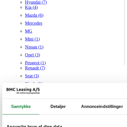
Hyundai (
7
)
Kia (
4
)
Mazda (
6
)
Mercedes
MG
Mini (
1
)
Nissan (
1
)
Opel (
3
)
Peugeot (
1
)
Renault (
7
)
Seat (
3
)
Skoda (
1
)
Suzuki
Tesla
Samtykke
Detaljer
Annonceindstillinger
Toyota (
1
)
VW (
20
)
Audi
Mazda
Ansvarlig brug af dine data