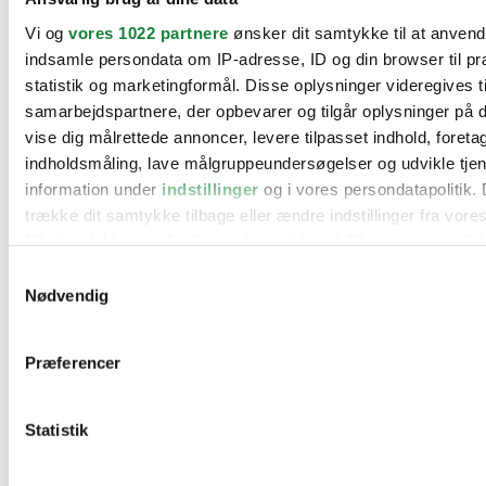
BMW
Vi og
vores 1022 partnere
ønsker dit samtykke til at anven
Citroën
Cupra
indsamle persondata om IP-adresse, ID og din browser til pr
Dacia
statistik og marketingformål. Disse oplysninger videregives t
Fiat
samarbejdspartnere, der opbevarer og tilgår oplysninger på d
Ford
Hyundai
vise dig målrettede annoncer, levere tilpasset indhold, foret
Kia
indholdsmåling, lave målgruppeundersøgelser og udvikle tje
Mercedes
information under
indstillinger
og i vores persondatapolitik. 
MG
Mini
trække dit samtykke tilbage eller ændre indstillinger fra vore
Nissan
"Cookiedeklaration", eller ved at trykke på "Privacy trigger" i
Opel
Peugeot
Samtykkevalg
Renault
Hvis du tillader det, vil vi også gerne:
Nødvendig
Seat
Indsamle præcise oplysninger om din placering, der 
Skoda
Suzuki
inden for få meter
Præferencer
Tesla
Identificere din enhed baseret på en scanning af dens
Toyota
karakteristika (fingerprinting)
VW
Værksteder
Statistik
Dine valg anvendes på hele websitet.
Kontakt os
Øvrige informationer
Vi bruger cookies til at tilpasse vores indhold og annoncer, til