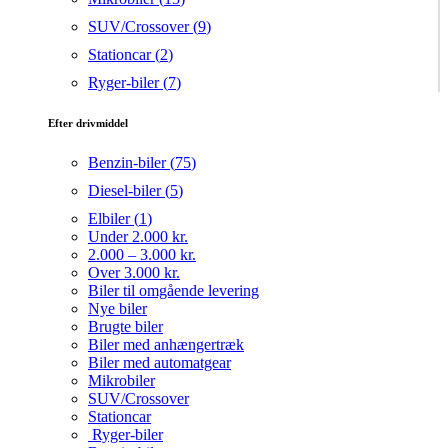
SUV/Crossover (
9
)
Stationcar (
2
)
Ryger-biler (
7
)
Efter drivmiddel
Benzin-biler (
75
)
Diesel-biler (
5
)
Elbiler (
1
)
Under 2.000 kr.
2.000 – 3.000 kr.
Over 3.000 kr.
Biler til omgående levering
Nye biler
Brugte biler
Biler med anhængertræk
Biler med automatgear
Mikrobiler
SUV/Crossover
Stationcar
Ryger-biler