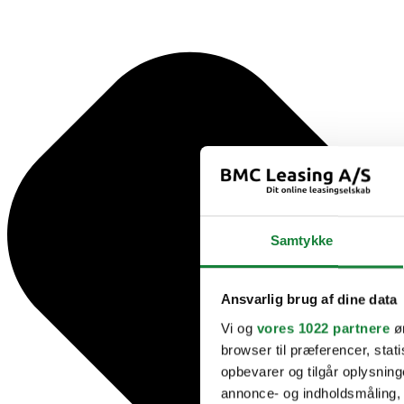
Samtykke
Ansvarlig brug af dine data
Vi og
vores 1022 partnere
øn
browser til præferencer, stat
opbevarer og tilgår oplysning
annonce- og indholdsmåling,