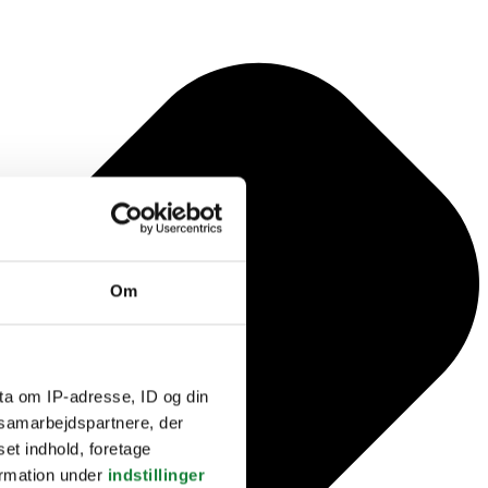
Om
ta om IP-adresse, ID og din
s samarbejdspartnere, der
set indhold, foretage
ormation under
indstillinger