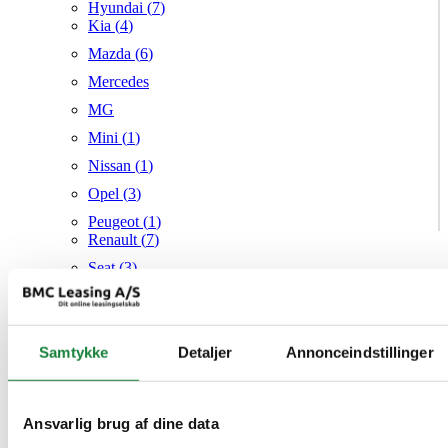
Hyundai (
7
)
Kia (
4
)
Mazda (
6
)
Mercedes
MG
Mini (
1
)
Nissan (
1
)
Opel (
3
)
Peugeot (
1
)
Renault (
7
)
Seat (
3
)
Skoda (
1
)
Suzuki
Samtykke
Tesla
Detaljer
Annonceindstillinger
Toyota (
1
)
VW (
20
)
Ansvarlig brug af dine data
Audi
Mazda