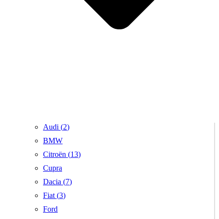
Audi (
2
)
BMW
Citroën (
13
)
Cupra
Dacia (
7
)
Fiat (
3
)
Ford