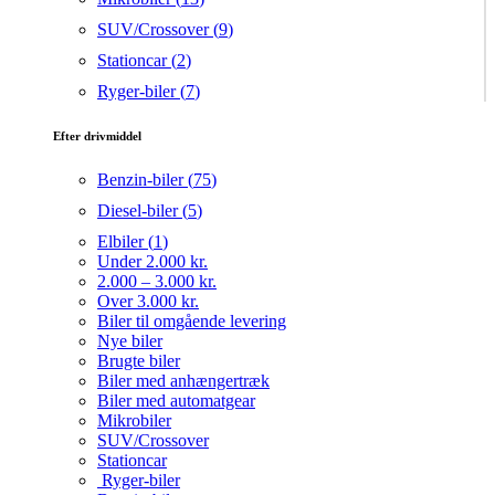
SUV/Crossover (
9
)
Stationcar (
2
)
Ryger-biler (
7
)
Efter drivmiddel
Benzin-biler (
75
)
Diesel-biler (
5
)
Elbiler (
1
)
Under 2.000 kr.
2.000 – 3.000 kr.
Over 3.000 kr.
Biler til omgående levering
Nye biler
Brugte biler
Biler med anhængertræk
Biler med automatgear
Mikrobiler
SUV/Crossover
Stationcar
Ryger-biler