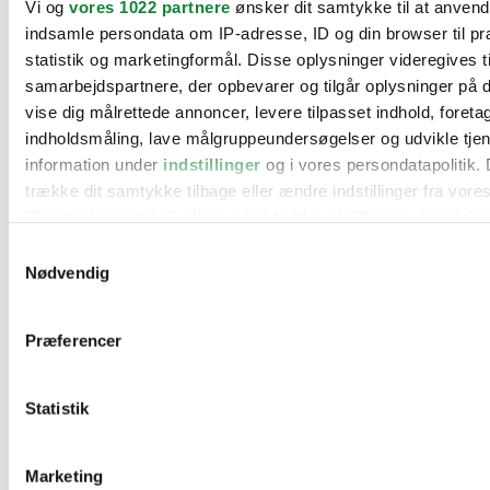
Vi og
vores 1022 partnere
ønsker dit samtykke til at anven
BMW
indsamle persondata om IP-adresse, ID og din browser til pr
Citroën
Cupra
statistik og marketingformål. Disse oplysninger videregives t
Dacia
samarbejdspartnere, der opbevarer og tilgår oplysninger på d
Fiat
vise dig målrettede annoncer, levere tilpasset indhold, foret
Ford
Hyundai
indholdsmåling, lave målgruppeundersøgelser og udvikle tje
Kia
information under
indstillinger
og i vores persondatapolitik. 
Mercedes
trække dit samtykke tilbage eller ændre indstillinger fra vore
MG
Mini
"Cookiedeklaration", eller ved at trykke på "Privacy trigger" i
Nissan
Samtykkevalg
Opel
Hvis du tillader det, vil vi også gerne:
Peugeot
Nødvendig
Renault
Indsamle præcise oplysninger om din placering, der 
Seat
inden for få meter
Skoda
Præferencer
Suzuki
Identificere din enhed baseret på en scanning af dens
Tesla
karakteristika (fingerprinting)
Toyota
Statistik
Dine valg anvendes på hele websitet.
VW
Værksteder
Kontakt os
Vi bruger cookies til at tilpasse vores indhold og annoncer, til
Øvrige informationer
Marketing
funktioner til sociale medier og til at analysere vores trafik. 