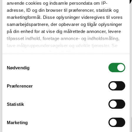
anvende cookies og indsamle persondata om IP-
adresse, ID og din browser til præferencer, statistik og
marketingformål. Disse oplysninger videregives til vores
samarbejdspartnere, der opbevarer og tilgår oplysninger
på din enhed for at vise dig målrettede annoncer, levere
tilpasset indhold, foretage annonce- og indholdsmåling,
lave målgruppeundersøgelser og udvikle tjenester. Se
mere information under
indstillinger
og i vores
persondatapolitik. Du kan altid trække dit samtykke
Samtykkevalg
tilbage eller ændre indstillinger fra vores
Nødvendig
"Cookiedeklaration", eller ved at trykke på "Privacy
trigger" ikonet.
Præferencer
Hvis du tillader det, vil vi også gerne:
Indsamle præcise oplysninger om din placering,
Statistik
der kan være nøjagtig inden for få meter
Identificere din enhed baseret på en scanning af
Audi (
2
)
Marketing
dens unikke karakteristika (fingerprinting)
BMW