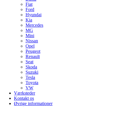
Fiat
Ford
Hyundai
Kia
Mercedes
MG
Mini
Nissan
Opel
Peugeot
Renault
Seat
Skoda
Suzuki
Tesla
Toyota
VW
Værksteder
Kontakt os
Øvrige informationer