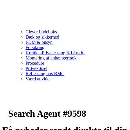
Clever Ladeboks
Dæk og sikkerhed
FDM & bilsyn
Forsikring
Korttids-Privatleasing 6-12 mdr.
Montering af anhængertræk
Procedure
Prøvekørsel
ReLeasing hos BMC
Værd at vide
Search Agent #9598