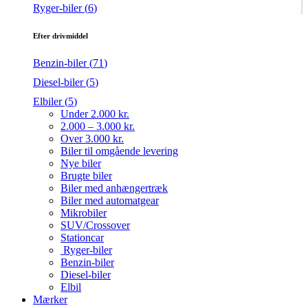
Ryger-biler (
6
)
Efter drivmiddel
Benzin-biler (
71
)
Diesel-biler (
5
)
Elbiler (
5
)
Under 2.000 kr.
2.000 – 3.000 kr.
Over 3.000 kr.
Biler til omgående levering
Nye biler
Brugte biler
Biler med anhængertræk
Biler med automatgear
Mikrobiler
SUV/Crossover
Stationcar
Ryger-biler
Benzin-biler
Diesel-biler
Elbil
Mærker