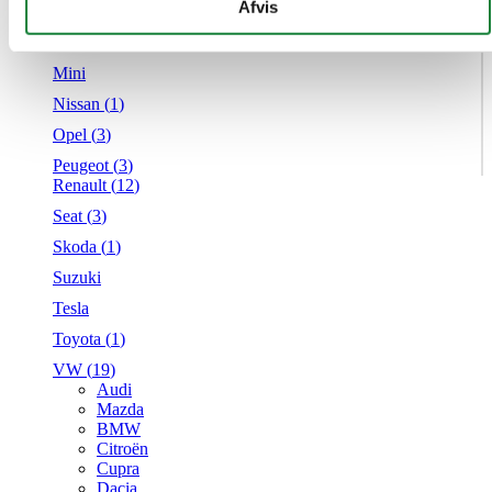
givet dem, eller som de har indsamlet fra din brug af deres
Afvis
Mercedes
tjenester.
MG
Mini
Nissan (
1
)
Opel (
3
)
Peugeot (
3
)
Renault (
12
)
Seat (
3
)
Skoda (
1
)
Suzuki
Tesla
Toyota (
1
)
VW (
19
)
Audi
Mazda
BMW
Citroën
Cupra
Dacia