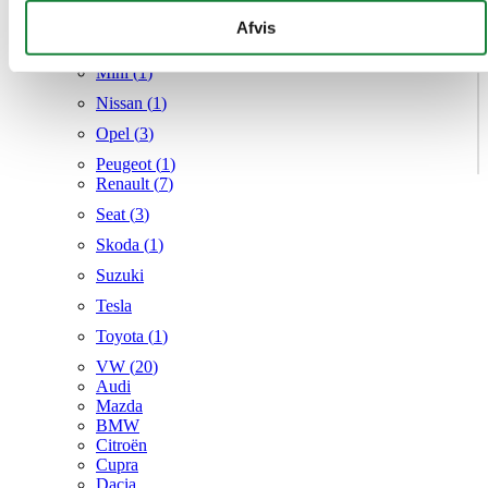
Mercedes
givet dem, eller som de har indsamlet fra din brug af deres
Afvis
MG
tjenester.
Mini (
1
)
Nissan (
1
)
Opel (
3
)
Peugeot (
1
)
Renault (
7
)
Seat (
3
)
Skoda (
1
)
Suzuki
Tesla
Toyota (
1
)
VW (
20
)
Audi
Mazda
BMW
Citroën
Cupra
Dacia