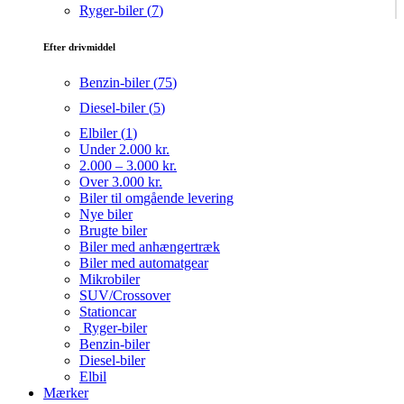
Ryger-biler (
7
)
Efter drivmiddel
Benzin-biler (
75
)
Diesel-biler (
5
)
Elbiler (
1
)
Under 2.000 kr.
2.000 – 3.000 kr.
Over 3.000 kr.
Biler til omgående levering
Nye biler
Brugte biler
Biler med anhængertræk
Biler med automatgear
Mikrobiler
SUV/Crossover
Stationcar
Ryger-biler
Benzin-biler
Diesel-biler
Elbil
Mærker