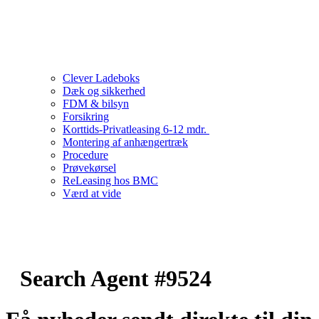
Clever Ladeboks
Dæk og sikkerhed
FDM & bilsyn
Forsikring
Korttids-Privatleasing 6-12 mdr.
Montering af anhængertræk
Procedure
Prøvekørsel
ReLeasing hos BMC
Værd at vide
Search Agent #9524