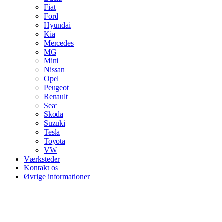
Fiat
Ford
Hyundai
Kia
Mercedes
MG
Mini
Nissan
Opel
Peugeot
Renault
Seat
Skoda
Suzuki
Tesla
Toyota
VW
Værksteder
Kontakt os
Øvrige informationer