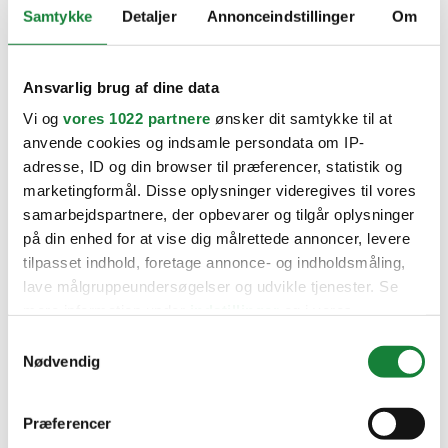
Samtykke
Detaljer
Annonceindstillinger
Om
Ansvarlig brug af dine data
Vi og
vores 1022 partnere
ønsker dit samtykke til at
anvende cookies og indsamle persondata om IP-
adresse, ID og din browser til præferencer, statistik og
marketingformål. Disse oplysninger videregives til vores
samarbejdspartnere, der opbevarer og tilgår oplysninger
på din enhed for at vise dig målrettede annoncer, levere
tilpasset indhold, foretage annonce- og indholdsmåling,
lave målgruppeundersøgelser og udvikle tjenester. Se
mere information under
indstillinger
og i vores
persondatapolitik. Du kan altid trække dit samtykke
Samtykkevalg
tilbage eller ændre indstillinger fra vores
Nødvendig
"Cookiedeklaration", eller ved at trykke på "Privacy
trigger" ikonet.
Præferencer