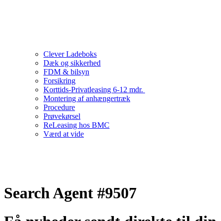
Clever Ladeboks
Dæk og sikkerhed
FDM & bilsyn
Forsikring
Korttids-Privatleasing 6-12 mdr.
Montering af anhængertræk
Procedure
Prøvekørsel
ReLeasing hos BMC
Værd at vide
Search Agent #9507