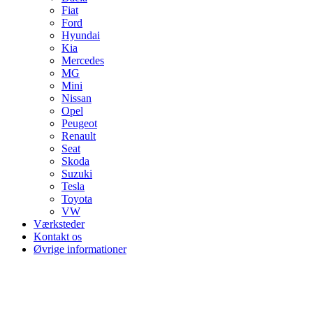
Fiat
Ford
Hyundai
Kia
Mercedes
MG
Mini
Nissan
Opel
Peugeot
Renault
Seat
Skoda
Suzuki
Tesla
Toyota
VW
Værksteder
Kontakt os
Øvrige informationer