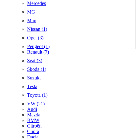
Mercedes
MG
Mini
Nissan (
1
)
Opel (
3
)
Peugeot (
1
)
Renault (
7
)
Seat (
3
)
Skoda (
1
)
Suzuki
Tesla
Toyota (
1
)
VW (
21
)
Audi
Mazda
BMW
Citroën
Cupra
Dacia