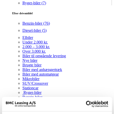
Ryger-biler (
7
)
Efter drivmiddel
Benzin-biler (
76
)
Diesel-biler (
5
)
Elbiler
Under 2.000 kr.
2.000 – 3.000 kr.
Over 3.000 kr.
Biler til omgående levering
Nye biler
Brugte biler
Biler med anhængertræk
Biler med automatgear
Mikrobiler
SUV/Crossover
Stationcar
Ryger-biler
Benzin-biler
Diesel-biler
Elbil
Mærker