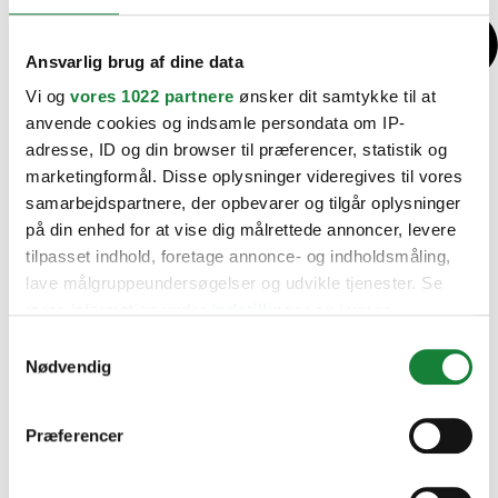
Ansvarlig brug af dine data
Vi og
vores 1022 partnere
ønsker dit samtykke til at
anvende cookies og indsamle persondata om IP-
adresse, ID og din browser til præferencer, statistik og
marketingformål. Disse oplysninger videregives til vores
samarbejdspartnere, der opbevarer og tilgår oplysninger
på din enhed for at vise dig målrettede annoncer, levere
tilpasset indhold, foretage annonce- og indholdsmåling,
lave målgruppeundersøgelser og udvikle tjenester. Se
mere information under
indstillinger
og i vores
persondatapolitik. Du kan altid trække dit samtykke
Samtykkevalg
tilbage eller ændre indstillinger fra vores
Nødvendig
"Cookiedeklaration", eller ved at trykke på "Privacy
trigger" ikonet.
Præferencer
Hvis du tillader det, vil vi også gerne: