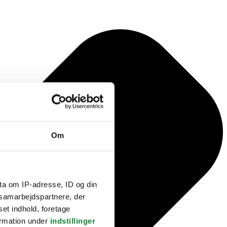
Om
ta om IP-adresse, ID og din
s samarbejdspartnere, der
set indhold, foretage
ormation under
indstillinger