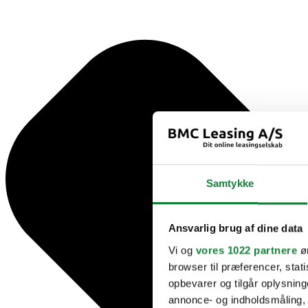
Samtykke
Ansvarlig brug af dine data
Vi og
vores 1022 partnere
øn
browser til præferencer, stat
opbevarer og tilgår oplysning
annonce- og indholdsmåling,