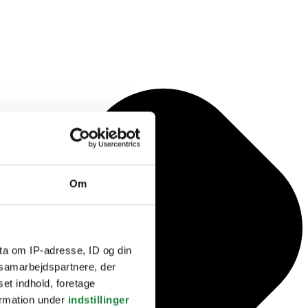
Om
ta om IP-adresse, ID og din
s samarbejdspartnere, der
set indhold, foretage
ormation under
indstillinger