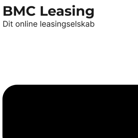
Videre
til
indhold