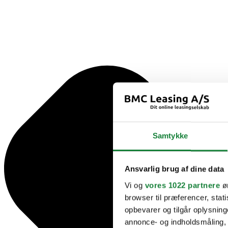
Samtykke
Ansvarlig brug af dine data
Vi og
vores 1022 partnere
øn
browser til præferencer, stat
opbevarer og tilgår oplysning
annonce- og indholdsmåling,