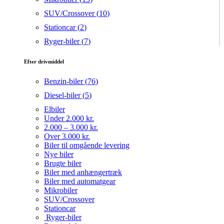
SUV/Crossover (
10
)
Stationcar (
2
)
Ryger-biler (
7
)
Efter drivmiddel
Benzin-biler (
76
)
Diesel-biler (
5
)
Elbiler
Under 2.000 kr.
2.000 – 3.000 kr.
Over 3.000 kr.
Biler til omgående levering
Nye biler
Brugte biler
Biler med anhængertræk
Biler med automatgear
Mikrobiler
SUV/Crossover
Stationcar
Ryger-biler