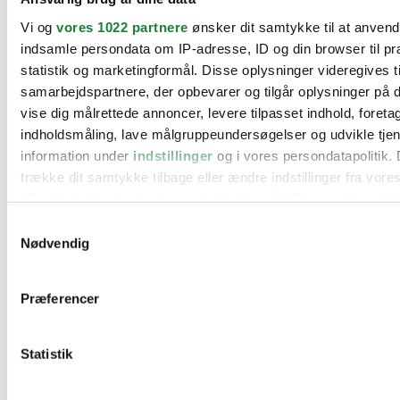
BMW
Vi og
vores 1022 partnere
ønsker dit samtykke til at anven
Citroën
Cupra
indsamle persondata om IP-adresse, ID og din browser til pr
Dacia
statistik og marketingformål. Disse oplysninger videregives t
Fiat
samarbejdspartnere, der opbevarer og tilgår oplysninger på d
Ford
Hyundai
vise dig målrettede annoncer, levere tilpasset indhold, foret
Kia
indholdsmåling, lave målgruppeundersøgelser og udvikle tje
Mercedes
information under
indstillinger
og i vores persondatapolitik. 
MG
Mini
trække dit samtykke tilbage eller ændre indstillinger fra vore
Nissan
"Cookiedeklaration", eller ved at trykke på "Privacy trigger" i
Opel
Peugeot
Samtykkevalg
Renault
Hvis du tillader det, vil vi også gerne:
Nødvendig
Seat
Indsamle præcise oplysninger om din placering, der 
Skoda
Suzuki
inden for få meter
Præferencer
Tesla
Identificere din enhed baseret på en scanning af dens
Toyota
karakteristika (fingerprinting)
VW
Værksteder
Statistik
Dine valg anvendes på hele websitet.
Kontakt os
Øvrige informationer
Vi bruger cookies til at tilpasse vores indhold og annoncer, til