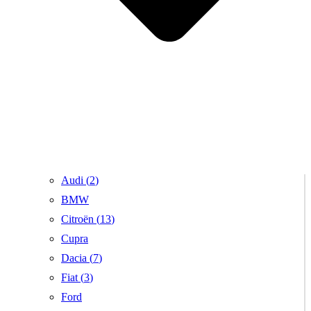
Audi (
2
)
BMW
Citroën (
13
)
Cupra
Dacia (
7
)
Fiat (
3
)
Ford