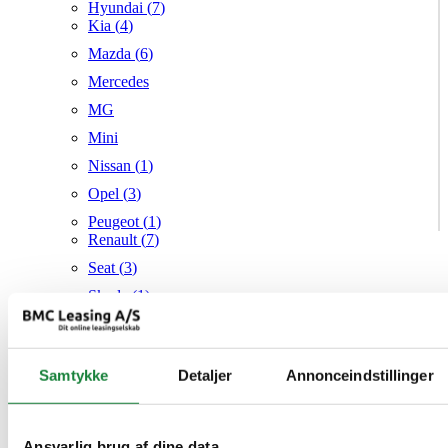
Hyundai (
7
)
Kia (
4
)
Mazda (
6
)
Mercedes
MG
Mini
Nissan (
1
)
Opel (
3
)
Peugeot (
1
)
Renault (
7
)
Seat (
3
)
Skoda (
1
)
Suzuki
Tesla
Samtykke
Detaljer
Annonceindstillinger
Toyota (
1
)
VW (
21
)
Audi
Mazda
Ansvarlig brug af dine data