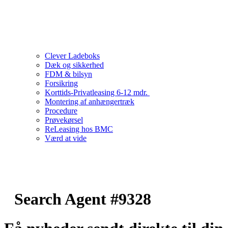
Clever Ladeboks
Dæk og sikkerhed
FDM & bilsyn
Forsikring
Korttids-Privatleasing 6-12 mdr.
Montering af anhængertræk
Procedure
Prøvekørsel
ReLeasing hos BMC
Værd at vide
Search Agent #9328