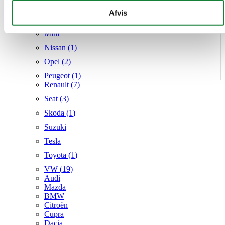
Mercedes
givet dem, eller som de har indsamlet fra din brug af deres
Afvis
MG
tjenester.
Mini
Nissan (
1
)
Opel (
2
)
Peugeot (
1
)
Renault (
7
)
Seat (
3
)
Skoda (
1
)
Suzuki
Tesla
Toyota (
1
)
VW (
19
)
Audi
Mazda
BMW
Citroën
Cupra
Dacia