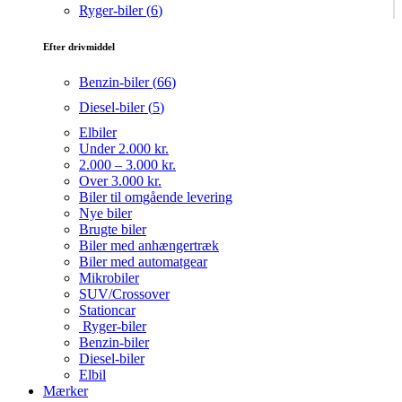
Ryger-biler (
6
)
Efter drivmiddel
Benzin-biler (
66
)
Diesel-biler (
5
)
Elbiler
Under 2.000 kr.
2.000 – 3.000 kr.
Over 3.000 kr.
Biler til omgående levering
Nye biler
Brugte biler
Biler med anhængertræk
Biler med automatgear
Mikrobiler
SUV/Crossover
Stationcar
Ryger-biler
Benzin-biler
Diesel-biler
Elbil
Mærker