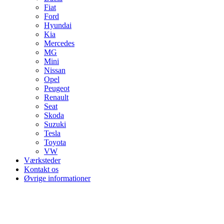
Fiat
Ford
Hyundai
Kia
Mercedes
MG
Mini
Nissan
Opel
Peugeot
Renault
Seat
Skoda
Suzuki
Tesla
Toyota
VW
Værksteder
Kontakt os
Øvrige informationer