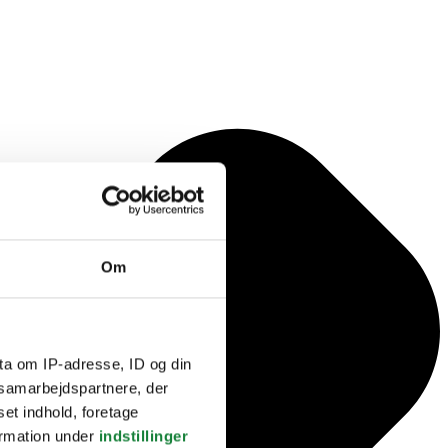
Om
ta om IP-adresse, ID og din
s samarbejdspartnere, der
set indhold, foretage
ormation under
indstillinger