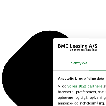
Samtykke
Ansvarlig brug af dine data
Vi og
vores 1022 partnere
øn
browser til præferencer, stat
opbevarer og tilgår oplysning
annonce- og indholdsmåling,