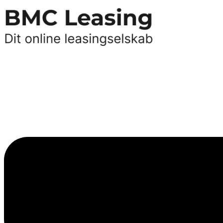
Videre
til
indhold