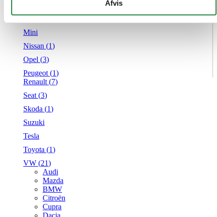
givet dem, eller som de har indsamlet fra din brug af deres
Afvis
Mercedes
tjenester.
MG
Mini
Nissan (
1
)
Opel (
3
)
Peugeot (
1
)
Renault (
7
)
Seat (
3
)
Skoda (
1
)
Suzuki
Tesla
Toyota (
1
)
VW (
21
)
Audi
Mazda
BMW
Citroën
Cupra
Dacia