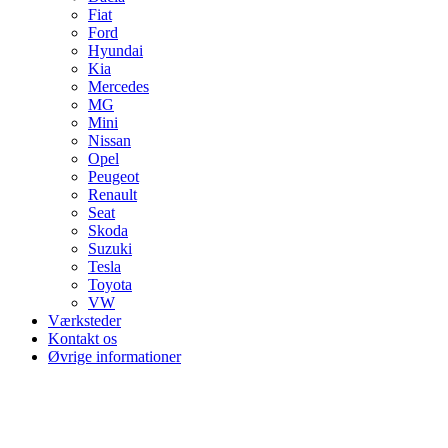
Fiat
Ford
Hyundai
Kia
Mercedes
MG
Mini
Nissan
Opel
Peugeot
Renault
Seat
Skoda
Suzuki
Tesla
Toyota
VW
Værksteder
Kontakt os
Øvrige informationer