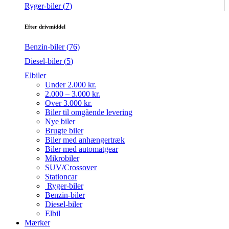
Ryger-biler (
7
)
Efter drivmiddel
Benzin-biler (
76
)
Diesel-biler (
5
)
Elbiler
Under 2.000 kr.
2.000 – 3.000 kr.
Over 3.000 kr.
Biler til omgående levering
Nye biler
Brugte biler
Biler med anhængertræk
Biler med automatgear
Mikrobiler
SUV/Crossover
Stationcar
Ryger-biler
Benzin-biler
Diesel-biler
Elbil
Mærker