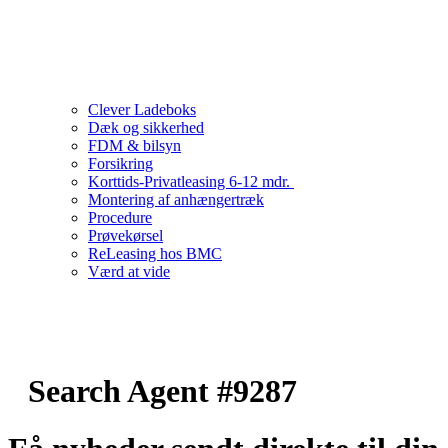
Clever Ladeboks
Dæk og sikkerhed
FDM & bilsyn
Forsikring
Korttids-Privatleasing 6-12 mdr.
Montering af anhængertræk
Procedure
Prøvekørsel
ReLeasing hos BMC
Værd at vide
Search Agent #9287