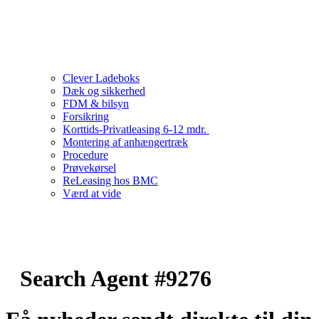
Clever Ladeboks
Dæk og sikkerhed
FDM & bilsyn
Forsikring
Korttids-Privatleasing 6-12 mdr.
Montering af anhængertræk
Procedure
Prøvekørsel
ReLeasing hos BMC
Værd at vide
Search Agent #9276