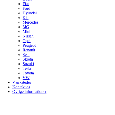
Fiat
Ford
Hyundai
Kia
Mercedes
MG
Mini
Nissan
Opel
Peugeot
Renault
Seat
Skoda
Suzuki
Tesla
Toyota
VW
Værksteder
Kontakt os
Øvrige informationer