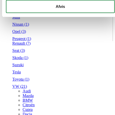
Mercedes
givet dem, eller som de har indsamlet fra din brug af deres
Afvis
MG
tjenester.
Mini
Nissan (
1
)
Opel (
3
)
Peugeot (
1
)
Renault (
7
)
Seat (
3
)
Skoda (
1
)
Suzuki
Tesla
Toyota (
1
)
VW (
21
)
Audi
Mazda
BMW
Citroën
Cupra
Dacia