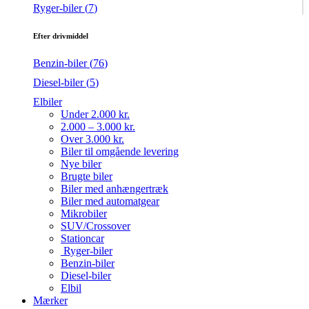
Ryger-biler (
7
)
Efter drivmiddel
Benzin-biler (
76
)
Diesel-biler (
5
)
Elbiler
Under 2.000 kr.
2.000 – 3.000 kr.
Over 3.000 kr.
Biler til omgående levering
Nye biler
Brugte biler
Biler med anhængertræk
Biler med automatgear
Mikrobiler
SUV/Crossover
Stationcar
Ryger-biler
Benzin-biler
Diesel-biler
Elbil
Mærker