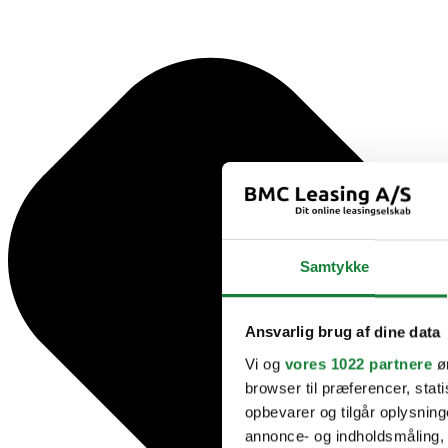
Samtykke
Ansvarlig brug af dine data
Vi og
vores 1022 partnere
øn
browser til præferencer, stat
opbevarer og tilgår oplysning
annonce- og indholdsmåling,