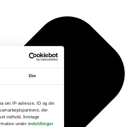
Om
ta om IP-adresse, ID og din
s samarbejdspartnere, der
set indhold, foretage
ormation under
indstillinger