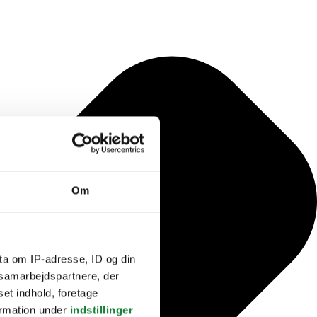
Om
ta om IP-adresse, ID og din
s samarbejdspartnere, der
set indhold, foretage
ormation under
indstillinger