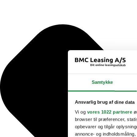
Samtykke
Ansvarlig brug af dine data
Vi og
vores 1022 partnere
øn
browser til præferencer, stat
opbevarer og tilgår oplysning
annonce- og indholdsmåling,