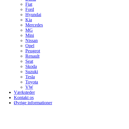
Fiat
Ford
Hyundai
Kia
Mercedes
MG
Mini
Nissan
Opel
Peugeot
Renault
Seat
Skoda
Suzuki
Tesla
Toyota
VW
Værksteder
Kontakt os
Øvrige informationer