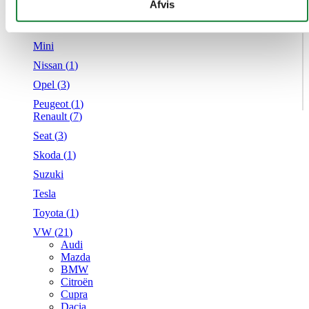
givet dem, eller som de har indsamlet fra din brug af deres
Afvis
Mercedes
tjenester.
MG
Mini
Nissan (
1
)
Opel (
3
)
Peugeot (
1
)
Renault (
7
)
Seat (
3
)
Skoda (
1
)
Suzuki
Tesla
Toyota (
1
)
VW (
21
)
Audi
Mazda
BMW
Citroën
Cupra
Dacia