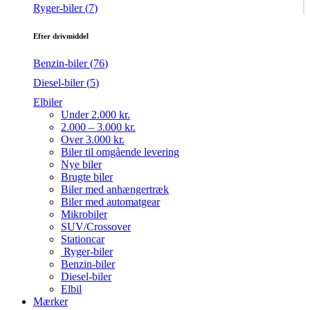
Ryger-biler (
7
)
Efter drivmiddel
Benzin-biler (
76
)
Diesel-biler (
5
)
Elbiler
Under 2.000 kr.
2.000 – 3.000 kr.
Over 3.000 kr.
Biler til omgående levering
Nye biler
Brugte biler
Biler med anhængertræk
Biler med automatgear
Mikrobiler
SUV/Crossover
Stationcar
Ryger-biler
Benzin-biler
Diesel-biler
Elbil
Mærker