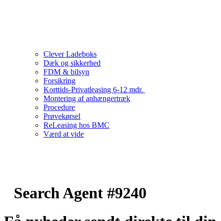
Clever Ladeboks
Dæk og sikkerhed
FDM & bilsyn
Forsikring
Korttids-Privatleasing 6-12 mdr.
Montering af anhængertræk
Procedure
Prøvekørsel
ReLeasing hos BMC
Værd at vide
Search Agent #9240