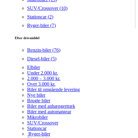
SUV/Crossover (
10
)
Stationcar (
2
)
Ryger-biler (
7
)
Efter drivmiddel
Benzin-biler (
76
)
Diesel-biler (
5
)
Elbiler
Under 2.000 kr.
2.000 – 3.000 kr.
Over 3.000 kr.
Biler til omgående levering
Nye biler
Brugte biler
Biler med anhængertræk
Biler med automatgear
Mikrobiler
SUV/Crossover
Stationcar
Ryger-biler