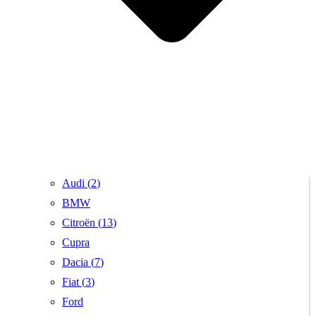
Audi (
2
)
BMW
Citroën (
13
)
Cupra
Dacia (
7
)
Fiat (
3
)
Ford