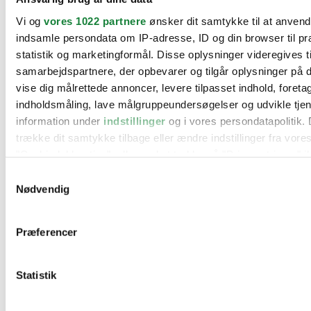
BMW
Vi og
vores 1022 partnere
ønsker dit samtykke til at anven
Citroën
Cupra
indsamle persondata om IP-adresse, ID og din browser til pr
Dacia
statistik og marketingformål. Disse oplysninger videregives t
Fiat
samarbejdspartnere, der opbevarer og tilgår oplysninger på d
Ford
Hyundai
vise dig målrettede annoncer, levere tilpasset indhold, foret
Kia
indholdsmåling, lave målgruppeundersøgelser og udvikle tje
Mercedes
information under
indstillinger
og i vores persondatapolitik. 
MG
Mini
trække dit samtykke tilbage eller ændre indstillinger fra vore
Nissan
"Cookiedeklaration", eller ved at trykke på "Privacy trigger" i
Opel
Peugeot
Samtykkevalg
Renault
Hvis du tillader det, vil vi også gerne:
Nødvendig
Seat
Indsamle præcise oplysninger om din placering, der 
Skoda
Suzuki
inden for få meter
Præferencer
Tesla
Identificere din enhed baseret på en scanning af dens
Toyota
karakteristika (fingerprinting)
VW
Værksteder
Statistik
Dine valg anvendes på hele websitet.
Kontakt os
Øvrige informationer
Vi bruger cookies til at tilpasse vores indhold og annoncer, til