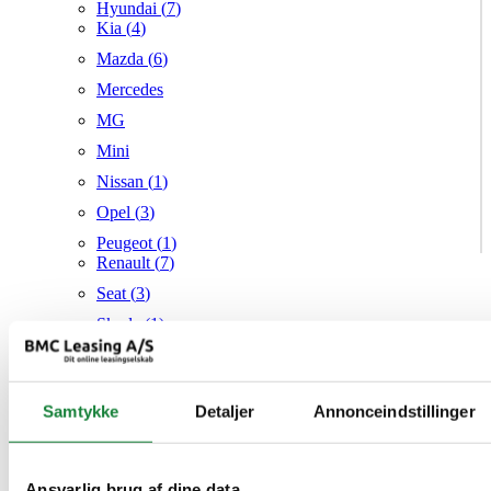
Hyundai (
7
)
Kia (
4
)
Mazda (
6
)
Mercedes
MG
Mini
Nissan (
1
)
Opel (
3
)
Peugeot (
1
)
Renault (
7
)
Seat (
3
)
Skoda (
1
)
Suzuki
Tesla
Samtykke
Detaljer
Annonceindstillinger
Toyota (
1
)
VW (
21
)
Audi
Mazda
Ansvarlig brug af dine data