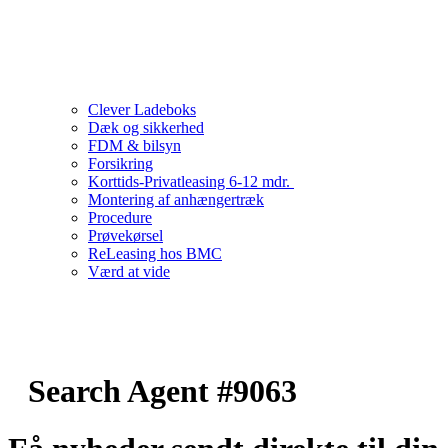
Clever Ladeboks
Dæk og sikkerhed
FDM & bilsyn
Forsikring
Korttids-Privatleasing 6-12 mdr.
Montering af anhængertræk
Procedure
Prøvekørsel
ReLeasing hos BMC
Værd at vide
Search Agent #9063