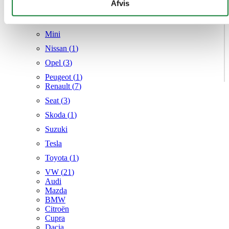
givet dem, eller som de har indsamlet fra din brug af deres
Afvis
Mercedes
tjenester.
MG
Mini
Nissan (
1
)
Opel (
3
)
Peugeot (
1
)
Renault (
7
)
Seat (
3
)
Skoda (
1
)
Suzuki
Tesla
Toyota (
1
)
VW (
21
)
Audi
Mazda
BMW
Citroën
Cupra
Dacia