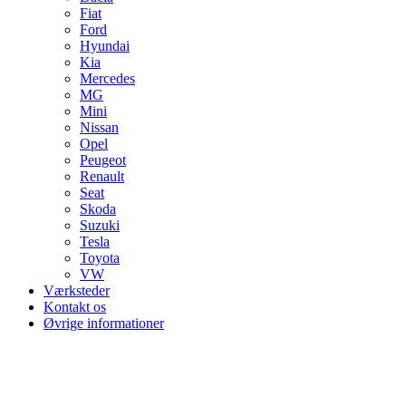
Fiat
Ford
Hyundai
Kia
Mercedes
MG
Mini
Nissan
Opel
Peugeot
Renault
Seat
Skoda
Suzuki
Tesla
Toyota
VW
Værksteder
Kontakt os
Øvrige informationer