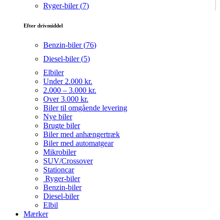
Ryger-biler (
7
)
Efter drivmiddel
Benzin-biler (
76
)
Diesel-biler (
5
)
Elbiler
Under 2.000 kr.
2.000 – 3.000 kr.
Over 3.000 kr.
Biler til omgående levering
Nye biler
Brugte biler
Biler med anhængertræk
Biler med automatgear
Mikrobiler
SUV/Crossover
Stationcar
Ryger-biler
Benzin-biler
Diesel-biler
Elbil
Mærker