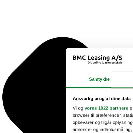
Samtykke
Ansvarlig brug af dine data
Vi og
vores 1022 partnere
øn
browser til præferencer, stat
opbevarer og tilgår oplysning
annonce- og indholdsmåling,