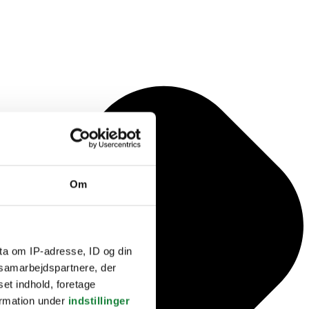
Om
ta om IP-adresse, ID og din
s samarbejdspartnere, der
set indhold, foretage
ormation under
indstillinger