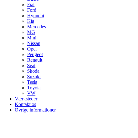
Fiat
Ford
Hyundai
Kia
Mercedes
MG
Mini
Nissan
Opel
Peugeot
Renault
Seat
Skoda
Suzuki
Tesla
Toyota
VW
Værksteder
Kontakt os
Øvrige informationer