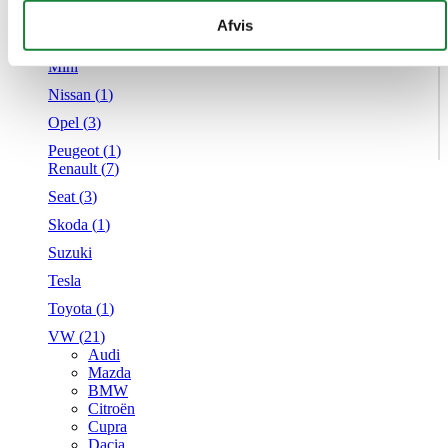
Mercedes
givet dem, eller som de har indsamlet fra din brug af deres
Afvis
MG
tjenester.
Mini
Nissan (
1
)
Opel (
3
)
Peugeot (
1
)
Renault (
7
)
Seat (
3
)
Skoda (
1
)
Suzuki
Tesla
Toyota (
1
)
VW (
21
)
Audi
Mazda
BMW
Citroën
Cupra
Dacia