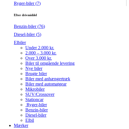
Ryger-biler (
7
)
Efter drivmiddel
Benzin-biler (
76
)
Diesel-biler (
5
)
Elbiler
Under 2.000 kr.
2.000 – 3.000 kr.
Over 3.000 kr.
Biler til omgående levering
Nye biler
Brugte biler
Biler med anhængertræk
Biler med automatgear
Mikrobiler
SUV/Crossover
Stationcar
Ryger-biler
Benzin-biler
Diesel-biler
Elbil
Mærker