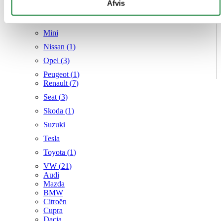
givet dem, eller som de har indsamlet fra din brug af deres
Afvis
Mercedes
tjenester.
MG
Mini
Nissan (
1
)
Opel (
3
)
Peugeot (
1
)
Renault (
7
)
Seat (
3
)
Skoda (
1
)
Suzuki
Tesla
Toyota (
1
)
VW (
21
)
Audi
Mazda
BMW
Citroën
Cupra
Dacia