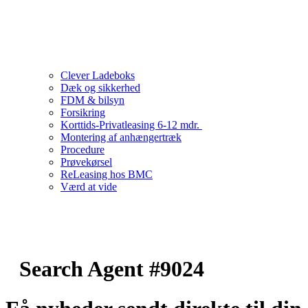
Clever Ladeboks
Dæk og sikkerhed
FDM & bilsyn
Forsikring
Korttids-Privatleasing 6-12 mdr.
Montering af anhængertræk
Procedure
Prøvekørsel
ReLeasing hos BMC
Værd at vide
Search Agent #9024