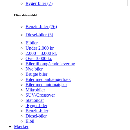
Ryger-biler (
7
)
Efter drivmiddel
Benzin-biler (
76
)
Diesel-biler (
5
)
Elbiler
Under 2.000 kr.
2.000 – 3.000 kr.
Over 3.000 kr.
Biler til omgående levering
Nye biler
Brugte biler
Biler med anhængertræk
Biler med automatgear
Mikrobiler
SUV/Crossover
Stationcar
Ryger-biler
Benzin-biler
Diesel-biler
Elbil
Mærker