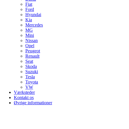
Fiat
Ford
Hyundai
Kia
Mercedes
MG
Mini
Nissan
Opel
Peugeot
Renault
Seat
Skoda
Suzuki
Tesla
Toyota
VW
Værksteder
Kontakt os
Øvrige informationer