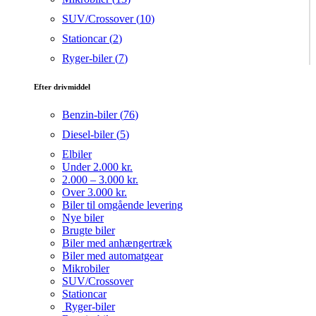
SUV/Crossover (
10
)
Stationcar (
2
)
Ryger-biler (
7
)
Efter drivmiddel
Benzin-biler (
76
)
Diesel-biler (
5
)
Elbiler
Under 2.000 kr.
2.000 – 3.000 kr.
Over 3.000 kr.
Biler til omgående levering
Nye biler
Brugte biler
Biler med anhængertræk
Biler med automatgear
Mikrobiler
SUV/Crossover
Stationcar
Ryger-biler