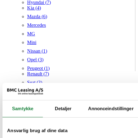
Hyundai (
7
)
Kia (
4
)
Mazda (
6
)
Mercedes
MG
Mini
Nissan (
1
)
Opel (
3
)
Peugeot (
1
)
Renault (
7
)
Seat (
3
)
Skoda (
1
)
Suzuki
Samtykke
Tesla
Detaljer
Annonceindstillinger
Toyota (
1
)
VW (
21
)
Ansvarlig brug af dine data
Audi
Mazda