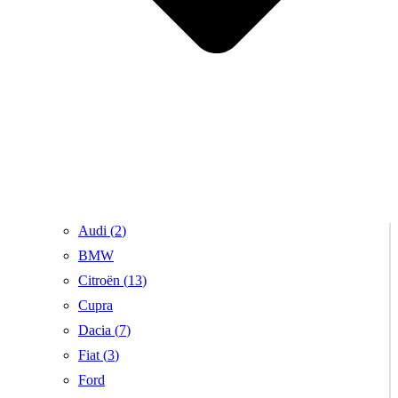
Audi (
2
)
BMW
Citroën (
13
)
Cupra
Dacia (
7
)
Fiat (
3
)
Ford