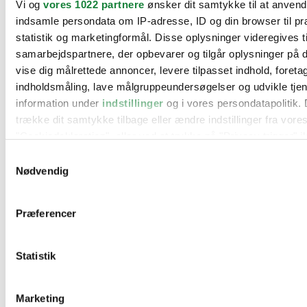
Vi og
vores 1022 partnere
ønsker dit samtykke til at anven
BMW
indsamle persondata om IP-adresse, ID og din browser til pr
Citroën
Cupra
statistik og marketingformål. Disse oplysninger videregives t
Dacia
samarbejdspartnere, der opbevarer og tilgår oplysninger på d
Fiat
vise dig målrettede annoncer, levere tilpasset indhold, foret
Ford
Hyundai
indholdsmåling, lave målgruppeundersøgelser og udvikle tje
Kia
information under
indstillinger
og i vores persondatapolitik. 
Mercedes
trække dit samtykke tilbage eller ændre indstillinger fra vore
MG
Mini
"Cookiedeklaration", eller ved at trykke på "Privacy trigger" i
Nissan
Samtykkevalg
Opel
Hvis du tillader det, vil vi også gerne:
Peugeot
Nødvendig
Renault
Indsamle præcise oplysninger om din placering, der 
Seat
inden for få meter
Skoda
Præferencer
Suzuki
Identificere din enhed baseret på en scanning af dens
Tesla
karakteristika (fingerprinting)
Toyota
Statistik
Dine valg anvendes på hele websitet.
VW
Værksteder
Kontakt os
Vi bruger cookies til at tilpasse vores indhold og annoncer, til
Øvrige informationer
Marketing
funktioner til sociale medier og til at analysere vores trafik. 