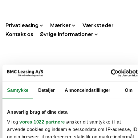
Privatleasing
Mærker
Værksteder
Kontakt os
Øvrige informationer
Search Agent #8997
Samtykke
Detaljer
Annonceindstillinger
Om
Få nyheder sendt direkte
Ansvarlig brug af dine data
til din indbakke
Vi og
vores 1022 partnere
ønsker dit samtykke til at
Tilmeld dig vores nyhedsbrev, for at få nyheder om biler
anvende cookies og indsamle persondata om IP-adresse, ID
sendt direkte til din indbakke.
og din browser til præferencer, statistik og marketingformål.