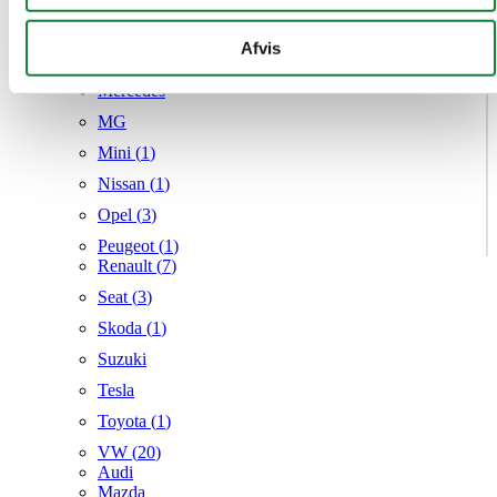
Hyundai (
7
)
kan kombinere disse data med andre oplysninger, du har
Kia (
4
)
givet dem, eller som de har indsamlet fra din brug af deres
Afvis
Mazda (
6
)
tjenester.
Mercedes
MG
Mini (
1
)
Nissan (
1
)
Opel (
3
)
Peugeot (
1
)
Renault (
7
)
Seat (
3
)
Skoda (
1
)
Suzuki
Tesla
Toyota (
1
)
VW (
20
)
Audi
Mazda