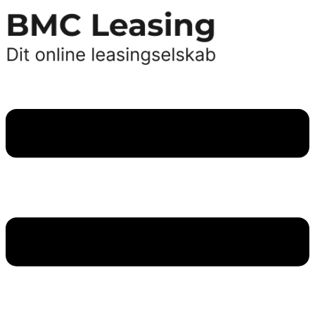
Videre
til
indhold