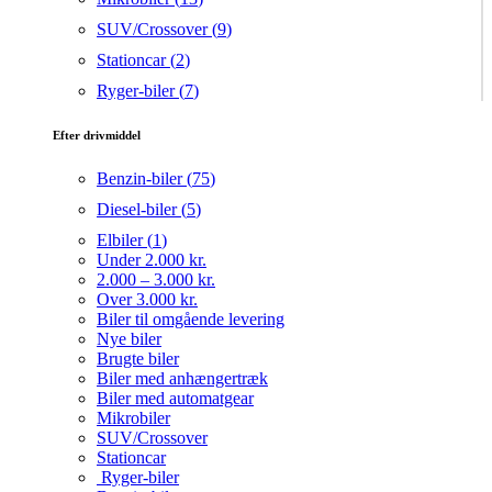
SUV/Crossover (
9
)
Stationcar (
2
)
Ryger-biler (
7
)
Efter drivmiddel
Benzin-biler (
75
)
Diesel-biler (
5
)
Elbiler (
1
)
Under 2.000 kr.
2.000 – 3.000 kr.
Over 3.000 kr.
Biler til omgående levering
Nye biler
Brugte biler
Biler med anhængertræk
Biler med automatgear
Mikrobiler
SUV/Crossover
Stationcar
Ryger-biler