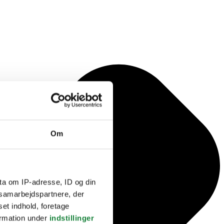
Om
ta om IP-adresse, ID og din
s samarbejdspartnere, der
set indhold, foretage
ormation under
indstillinger