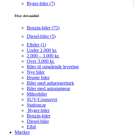
Ryger-biler (
7
)
Efter drivmiddel
Benzin-biler (
75
)
Diesel-biler (
5
)
Elbiler (
1
)
Under 2.000 kr.
2.000 – 3.000 kr.
Over 3.000 kr.
Biler til omgående levering
Nye biler
Brugte biler
Biler med anhængertræk
Biler med automatgear
Mikrobiler
SUV/Crossover
Stationcar
Ryger-biler
Benzin-biler
Diesel-biler
Elbil
Mærker