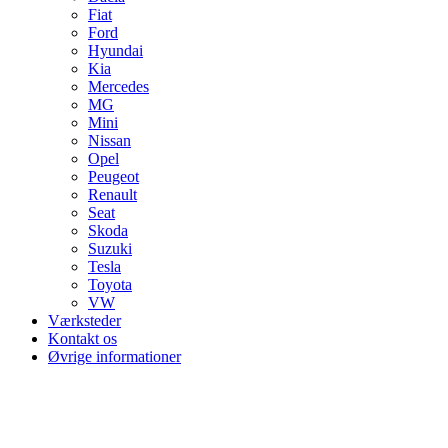
Fiat
Ford
Hyundai
Kia
Mercedes
MG
Mini
Nissan
Opel
Peugeot
Renault
Seat
Skoda
Suzuki
Tesla
Toyota
VW
Værksteder
Kontakt os
Øvrige informationer