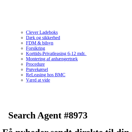
Clever Ladeboks
Dæk og sikkerhed
FDM & bilsyn
Forsikring
Korttids-Privatleasing 6-12 mdr.
Montering af anhængertræk
Procedure
Prøvekørsel
ReLeasing hos BMC
Værd at vide
Search Agent #8973