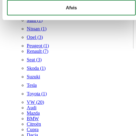
Mercedes
givet dem, eller som de har indsamlet fra din brug af deres
Afvis
MG
tjenester.
Mini (
1
)
Nissan (
1
)
Opel (
3
)
Peugeot (
1
)
Renault (
7
)
Seat (
3
)
Skoda (
1
)
Suzuki
Tesla
Toyota (
1
)
VW (
20
)
Audi
Mazda
BMW
Citroën
Cupra
Dacia