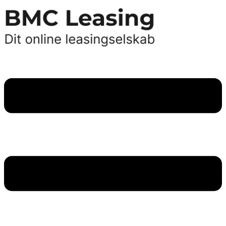
Videre
til
indhold