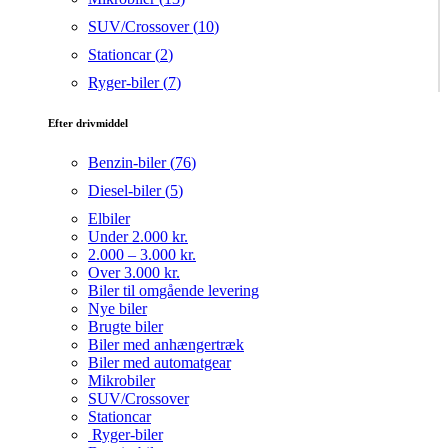
SUV/Crossover (
10
)
Stationcar (
2
)
Ryger-biler (
7
)
Efter drivmiddel
Benzin-biler (
76
)
Diesel-biler (
5
)
Elbiler
Under 2.000 kr.
2.000 – 3.000 kr.
Over 3.000 kr.
Biler til omgående levering
Nye biler
Brugte biler
Biler med anhængertræk
Biler med automatgear
Mikrobiler
SUV/Crossover
Stationcar
Ryger-biler