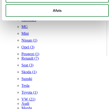
Hyundai (
7
)
kan kombinere disse data med andre oplysninger, du har
Kia (
4
)
givet dem, eller som de har indsamlet fra din brug af deres
Afvis
Mazda (
6
)
tjenester.
Mercedes
MG
Mini
Nissan (
1
)
Opel (
3
)
Peugeot (
1
)
Renault (
7
)
Seat (
3
)
Skoda (
1
)
Suzuki
Tesla
Toyota (
1
)
VW (
21
)
Audi
Mazda